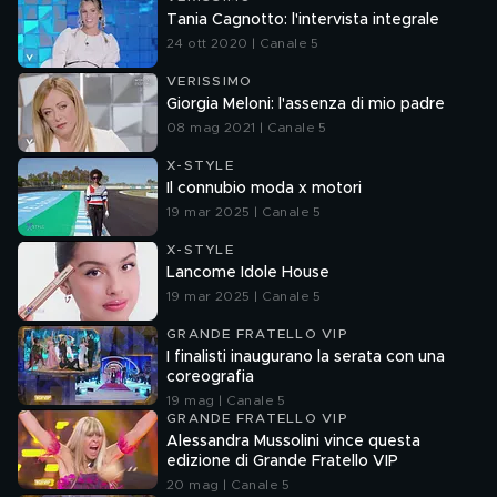
Tania Cagnotto: l'intervista integrale
24 ott 2020 | Canale 5
VERISSIMO
Giorgia Meloni: l'assenza di mio padre
08 mag 2021 | Canale 5
X-STYLE
Il connubio moda x motori
19 mar 2025 | Canale 5
X-STYLE
Lancome Idole House
19 mar 2025 | Canale 5
GRANDE FRATELLO VIP
I finalisti inaugurano la serata con una
coreografia
19 mag | Canale 5
GRANDE FRATELLO VIP
Alessandra Mussolini vince questa
edizione di Grande Fratello VIP
20 mag | Canale 5