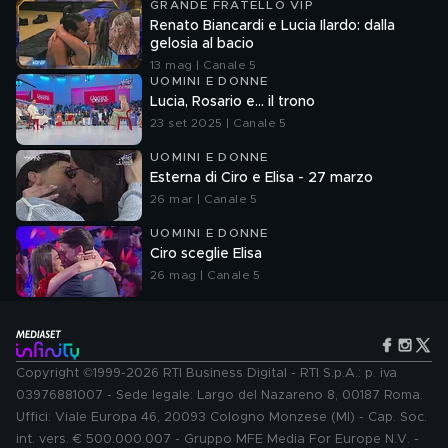
GRANDE FRATELLO VIP
Renato Biancardi e Lucia Ilardo: dalla
gelosia al bacio
13 mag | Canale 5
UOMINI E DONNE
Lucia, Rosario e... il trono
23 set 2025 | Canale 5
UOMINI E DONNE
Esterna di Ciro e Elisa - 27 marzo
26 mar | Canale 5
UOMINI E DONNE
Ciro sceglie Elisa
26 mag | Canale 5
Copyright ©1999-2026 RTI Business Digital - RTI S.p.A.: p. iva
03976881007 - Sede legale: Largo del Nazareno 8, 00187 Roma.
Uffici: Viale Europa 46, 20093 Cologno Monzese (MI) - Cap. Soc.
int. vers. € 500.000.007 - Gruppo MFE Media For Europe N.V. -