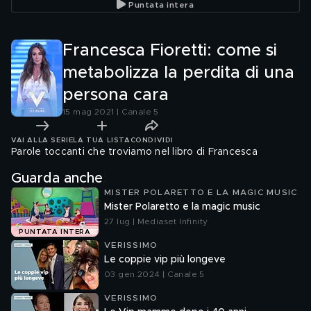
Puntata intera
Francesca Fioretti: come si
metabolizza la perdita di una
persona cara
15 mag 2021 | Canale 5
VAI ALLA SERIE
LA TUA LISTA
CONDIVIDI
Parole toccanti che troviamo nel libro di Francesca
Guarda anche
MISTER POLARETTO E LA MAGIC MUSIC
Mister Polaretto e la magic music
27 lug | Mediaset Infinity
PUNTATA INTERA
VERISSIMO
Le coppie vip più longeve
03 gen 2024 | Canale 5
VERISSIMO