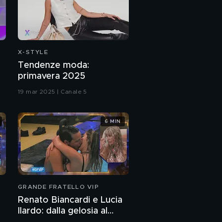
La vita di Patrizia
Mirigliani
Un brutto momento
clinico per Patrizia
X-STYLE
Mirigliani
Tendenze moda:
primavera 2025
La famiglia di Patrizia
Mirigliani
19 mar 2025 | Canale 5
Patrizia Mirigliani
6 MIN
ricorda i genitori
I genitori di Patrizia
Mirigliani
GRANDE FRATELLO VIP
Renato Biancardi e Lucia
Ilardo: dalla gelosia al