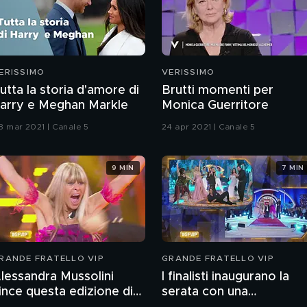
ERISSIMO
VERISSIMO
utta la storia d'amore di
Brutti momenti per
arry e Meghan Markle
Monica Guerritore
8 mar 2021 | Canale 5
24 apr 2021 | Canale 5
9 MIN
7 MIN
RANDE FRATELLO VIP
GRANDE FRATELLO VIP
lessandra Mussolini
I finalisti inaugurano la
ince questa edizione di
serata con una