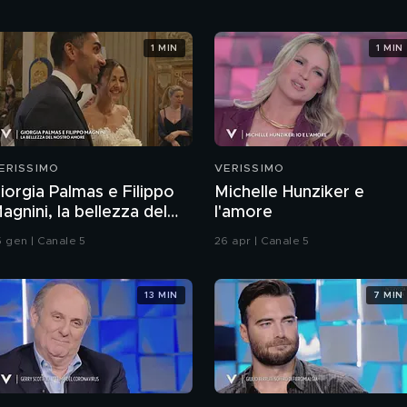
1 MIN
1 MIN
ERISSIMO
VERISSIMO
iorgia Palmas e Filippo
Michelle Hunziker e
agnini, la bellezza del
l'amore
oro amore
5 gen | Canale 5
26 apr | Canale 5
13 MIN
7 MIN