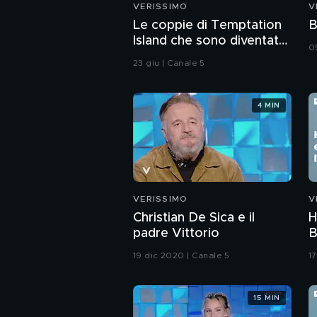
VERISSIMO
V
Le coppie di Temptation
B
Island che sono diventate
0
genitori
23 giu | Canale 5
4 MIN
VERISSIMO
V
Christian De Sica e il
H
padre Vittorio
B
d
19 dic 2020 | Canale 5
17
a
15 MIN