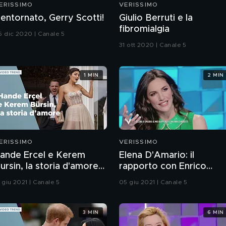
ERISSIMO
VERISSIMO
entornato, Gerry Scotti!
Giulio Berruti e la
fibromialgia
5 dic 2020 | Canale 5
31 ott 2020 | Canale 5
1 MIN
2 MIN
ERISSIMO
VERISSIMO
ande Ercel e Kerem
Elena D'Amario: il
ursin, la storia d'amore
rapporto con Enrico
elle star di Love is in the
Nigiotti
 giu 2021 | Canale 5
05 giu 2021 | Canale 5
ir
3 MIN
6 MIN