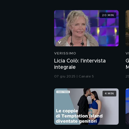
20 MIN
VERISSIMO
V
Licia Colò: l'intervista
G
integrale
M
l
07 giu 2025 | Canale 5
2
4 MIN