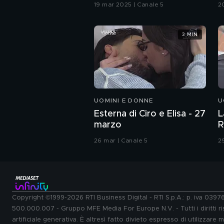
G
19 mar 2025 | Canale 5
2
3 MIN
UOMINI E DONNE
U
Esterna di Ciro e Elisa - 27
L
marzo
R
26 mar | Canale 5
2
Copyright ©1999-2026 RTI Business Digital - RTI S.p.A.: p. iva 039
500.000.007 - Gruppo MFE Media For Europe N.V. - Tutti i diritti ris
artificiale generativa. È altresì fatto divieto espresso di utilizzare