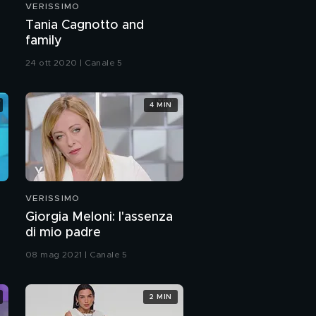
VERISSIMO
Matilde Gioli story
Tania Cagnotto and
family
24 ott 2020 | Canale 5
Matilde Gioli: l'intervista
integrale
4 MIN
Un brutto momento
per Matilde Gioli
La famiglia di Matilde
Gioli
VERISSIMO
Giorgia Meloni: l'assenza
Patrizia Mirigliani:
di mio padre
l'intervista integrale
08 mag 2021 | Canale 5
PROSSIMO VIDEO
Patrizia Mirigliani story
2 MIN