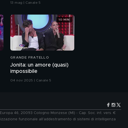
bacio
13 mag | Canale 5
10 MIN
GRANDE FRATELLO
Jonita: un amore (quasi)
impossibile
04 nov 2025 | Canale 5
e Europa 46, 20093 Cologno Monzese (MI) - Cap. Soc. int. vers. €
lizzazione funzionale all'addestramento di sistemi di intelligenza