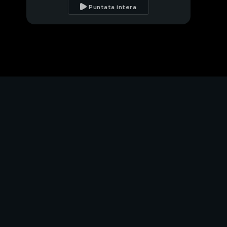
ricordano mamma
Puntata intera
Melina
Elisabetta e Marzia, il
messaggio del papà
La nonna Elisabetta
Gregorelli vs Prelemi
Cosa pensa Elisabetta
di Pierpaolo e Giulia?
Sabrina Salerno story
Sabrina Salerno ricorda
la sua infanzia