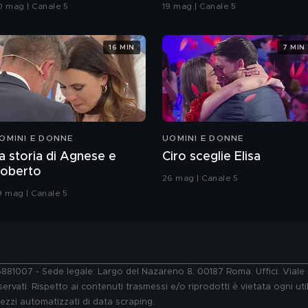
rande Fratello VIP
coreografia
0 mag | Canale 5
19 mag | Canale 5
16 MIN
7 MIN
OMINI E DONNE
UOMINI E DONNE
a storia di Agnese e
Ciro sceglie Elisa
oberto
26 mag | Canale 5
9 mag | Canale 5
76881007 - Sede legale: Largo del Nazareno 8, 00187 Roma. Uffici: Vial
ervati. Rispetto ai contenuti trasmessi e/o riprodotti è vietata ogni uti
 mezzi automatizzati di data scraping.