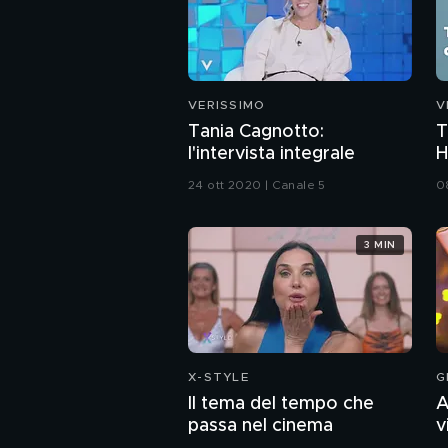
VERISSIMO
V
Tania Cagnotto:
T
l'intervista integrale
H
24 ott 2020 | Canale 5
0
3 MIN
X-STYLE
G
Il tema del tempo che
A
passa nel cinema
v