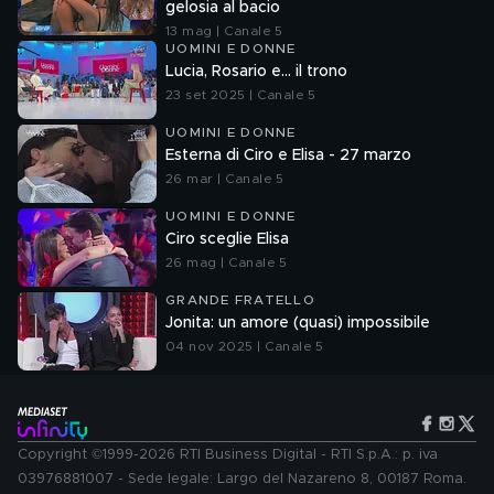
gelosia al bacio
13 mag | Canale 5
UOMINI E DONNE
Lucia, Rosario e... il trono
23 set 2025 | Canale 5
UOMINI E DONNE
Esterna di Ciro e Elisa - 27 marzo
26 mar | Canale 5
UOMINI E DONNE
Ciro sceglie Elisa
26 mag | Canale 5
GRANDE FRATELLO
Jonita: un amore (quasi) impossibile
04 nov 2025 | Canale 5
Copyright ©1999-2026 RTI Business Digital - RTI S.p.A.: p. iva
03976881007 - Sede legale: Largo del Nazareno 8, 00187 Roma.