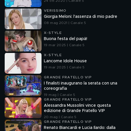
24 ott 2020 | Canale 5
VERISSIMO
Giorgia Meloni: l'assenza di mio padre
08 mag 2021 | Canale 5
X-STYLE
Buona festa del papà!
19 mar 2025 | Canale 5
X-STYLE
Lancome Idole House
19 mar 2025 | Canale 5
GRANDE FRATELLO VIP
I finalisti inaugurano la serata con una
coreografia
19 mag | Canale 5
GRANDE FRATELLO VIP
Alessandra Mussolini vince questa
edizione di Grande Fratello VIP
20 mag | Canale 5
GRANDE FRATELLO VIP
Renato Biancardi e Lucia Ilardo: dalla