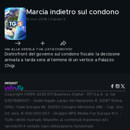
Marcia indietro sul condono
16 nov 2018 | Canale 5
VAI ALLA SERIE
LA TUA LISTA
CONDIVIDI
Dietrofront del governo sul condono fiscale: la decisione
arrivata a tarda sera al termine di un vertice a Palazzo
Chigi.
Copyright ©1999-2026 RTI Business Digital - RTI S.p.A.: p. iva
03976881007 - Sede legale: Largo del Nazareno 8, 00187 Roma.
Uffici: Viale Europa 46, 20093 Cologno Monzese (MI) - Cap. Soc.
int. vers. € 500.000.007 - Gruppo MFE Media For Europe N.V. -
Tutti i diritti riservati. Rispetto ai contenuti trasmessi e/o
riprodotti è vietata ogni utilizzazione funzionale