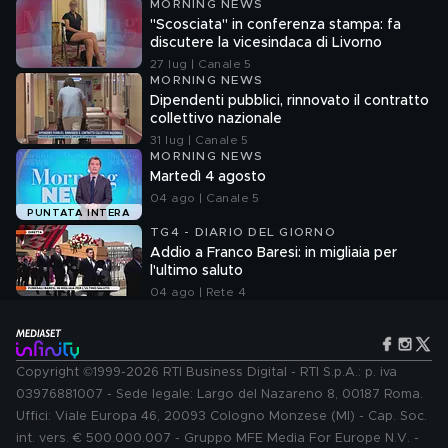
MORNING NEWS
"Scosciata" in conferenza stampa: fa
discutere la vicesindaca di Livorno
27 lug | Canale 5
MORNING NEWS
Dipendenti pubblici, rinnovato il contratto
collettivo nazionale
31 lug | Canale 5
MORNING NEWS
Martedì 4 agosto
04 ago | Canale 5
PUNTATA INTERA
TG4 - DIARIO DEL GIORNO
Addio a Franco Baresi: in migliaia per
l'ultimo saluto
04 ago | Rete 4
Copyright ©1999-2026 RTI Business Digital - RTI S.p.A.: p. iva
03976881007 - Sede legale: Largo del Nazareno 8, 00187 Roma.
Uffici: Viale Europa 46, 20093 Cologno Monzese (MI) - Cap. Soc.
int. vers. € 500.000.007 - Gruppo MFE Media For Europe N.V. -