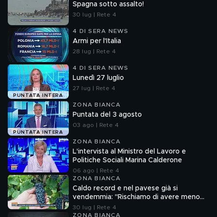
Spagna sotto assalto!
30 lug | Rete 4
4 DI SERA NEWS
Armi per l'Italia
28 lug | Rete 4
4 DI SERA NEWS
Lunedì 27 luglio
27 lug | Rete 4
PUNTATA INTERA
ZONA BIANCA
Puntata del 3 agosto
03 ago | Rete 4
PUNTATA INTERA
ZONA BIANCA
L'intervista al Ministro del Lavoro e
Politiche Sociali Marina Calderone
06 ago | Rete 4
ZONA BIANCA
Caldo record e nel pavese già si
vendemmia: "Rischiamo di avere meno
vino"
30 lug | Rete 4
ZONA BIANCA