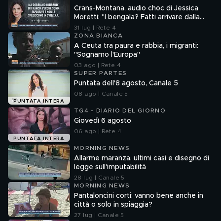
Crans-Montana, audio choc di Jessica
Moretti: "I bengala? Fatti arrivare dalla
Francia"
31 lug | Rete 4
ZONA BIANCA
A Ceuta tra paura e rabbia, i migranti:
"Sognamo l'Europa"
03 ago | Rete 4
SUPER PARTES
Puntata dell'8 agosto, Canale 5
08 ago | Canale 5
PUNTATA INTERA
TG4 - DIARIO DEL GIORNO
Giovedì 6 agosto
06 ago | Rete 4
PUNTATA INTERA
MORNING NEWS
Allarme maranza, ultimi casi e disegno di
legge sull'imputabilità
28 lug | Canale 5
MORNING NEWS
Pantaloncini corti: vanno bene anche in
città o solo in spiaggia?
27 lug | Canale 5