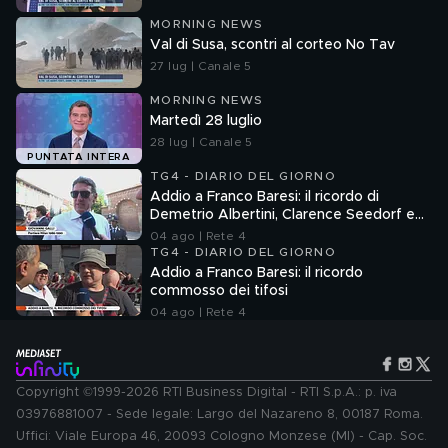
MORNING NEWS
Val di Susa, scontri al corteo No Tav
27 lug | Canale 5
MORNING NEWS
Martedì 28 luglio
28 lug | Canale 5
PUNTATA INTERA
TG4 - DIARIO DEL GIORNO
Addio a Franco Baresi: il ricordo di
Demetrio Albertini, Clarence Seedorf e
Giovanni Galli
04 ago | Rete 4
TG4 - DIARIO DEL GIORNO
Addio a Franco Baresi: il ricordo
commosso dei tifosi
04 ago | Rete 4
Copyright ©1999-2026 RTI Business Digital - RTI S.p.A.: p. iva
03976881007 - Sede legale: Largo del Nazareno 8, 00187 Roma.
Uffici: Viale Europa 46, 20093 Cologno Monzese (MI) - Cap. Soc.