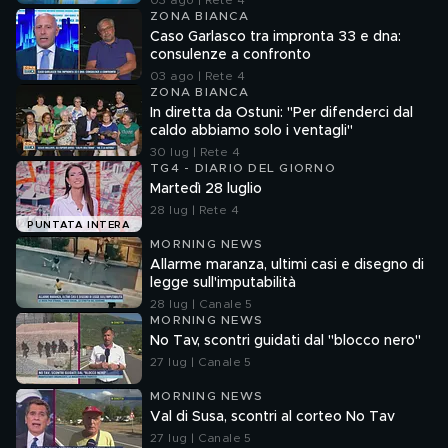
03 ago | Rete 4
ZONA BIANCA
Caso Garlasco tra impronta 33 e dna:
consulenze a confronto
03 ago | Rete 4
ZONA BIANCA
In diretta da Ostuni: "Per difenderci dal
caldo abbiamo solo i ventagli"
30 lug | Rete 4
TG4 - DIARIO DEL GIORNO
Martedì 28 luglio
28 lug | Rete 4
PUNTATA INTERA
MORNING NEWS
Allarme maranza, ultimi casi e disegno di
legge sull'imputabilità
28 lug | Canale 5
MORNING NEWS
No Tav, scontri guidati dal "blocco nero"
27 lug | Canale 5
MORNING NEWS
Val di Susa, scontri al corteo No Tav
27 lug | Canale 5