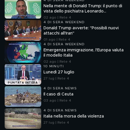
4 DI SERA WEEKEND
Nella mente di Donald Trump: il punto di
vista dello psichiatra Leonardo
Mendolicchio
02 ago | Rete 4
4 DI SERA WEEKEND
Donald Trump avverte: "Possibili nuovi
attacchi all'Iran"
01 ago | Rete 4
4 DI SERA WEEKEND
Emergenza immigrazione, l'Europa valuta
il modello Italia
02 ago | Rete 4
10 MINUTI
Lunedì 27 luglio
27 lug | Rete 4
PUNTATA INTERA
4 DI SERA NEWS
Il caso di Ceuta
03 ago | Rete 4
4 DI SERA NEWS
Italia nella morsa della violenza
27 lug | Rete 4