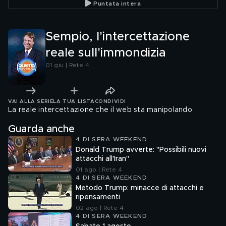
Puntata intera
Sempio, l'intercettazione
reale sull'immondizia
01 giu | Rete 4
VAI ALLA SERIE
LA TUA LISTA
CONDIVIDI
La reale intercettazione che il web sta manipolando
Guarda anche
4 DI SERA WEEKEND
Donald Trump avverte: "Possibili nuovi
attacchi all'Iran"
01 ago | Rete 4
4 DI SERA WEEKEND
Metodo Trump: minacce di attacchi e
ripensamenti
02 ago | Rete 4
4 DI SERA WEEKEND