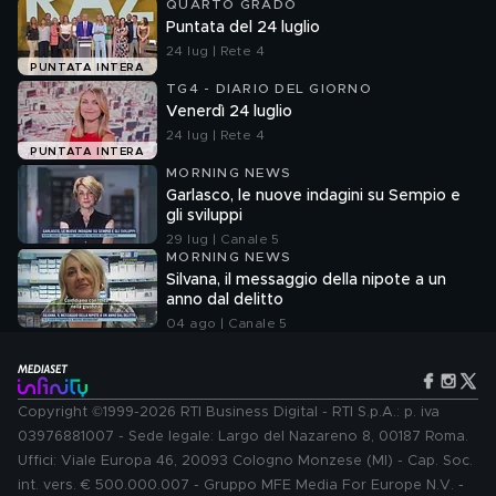
QUARTO GRADO
Puntata del 24 luglio
24 lug | Rete 4
PUNTATA INTERA
TG4 - DIARIO DEL GIORNO
Venerdì 24 luglio
24 lug | Rete 4
PUNTATA INTERA
MORNING NEWS
Garlasco, le nuove indagini su Sempio e
gli sviluppi
29 lug | Canale 5
MORNING NEWS
Silvana, il messaggio della nipote a un
anno dal delitto
04 ago | Canale 5
Copyright ©1999-2026 RTI Business Digital - RTI S.p.A.: p. iva
03976881007 - Sede legale: Largo del Nazareno 8, 00187 Roma.
Uffici: Viale Europa 46, 20093 Cologno Monzese (MI) - Cap. Soc.
int. vers. € 500.000.007 - Gruppo MFE Media For Europe N.V. -