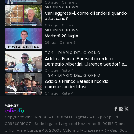
06 ago | Canale 5
MORNING NEWS
Cani aggressivi, come difendersi quando
attaccano?
06 ago | Canale 5
MORNING NEWS
Martedì 28 luglio
28 lug | Canale 5
PUNTATA INTERA
TG4 - DIARIO DEL GIORNO
Addio a Franco Baresi: il ricordo di
Demetrio Albertini, Clarence Seedorf e
Giovanni Galli
04 ago | Rete 4
TG4 - DIARIO DEL GIORNO
Addio a Franco Baresi: il ricordo
commosso dei tifosi
04 ago | Rete 4
Copyright ©1999-2026 RTI Business Digital - RTI S.p.A.: p. iva
03976881007 - Sede legale: Largo del Nazareno 8, 00187 Roma.
Uffici: Viale Europa 46, 20093 Cologno Monzese (MI) - Cap. Soc.