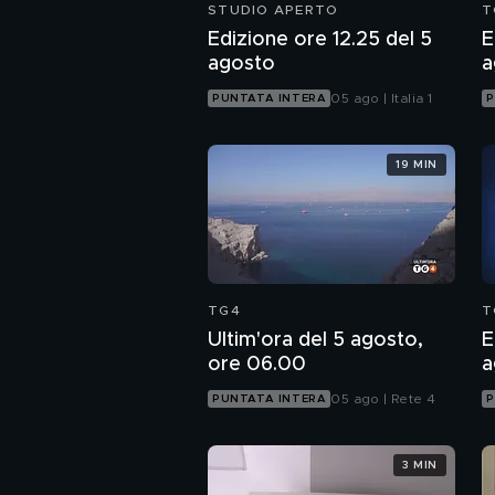
STUDIO APERTO
T
Edizione ore 12.25 del 5
E
agosto
a
05 ago | Italia 1
PUNTATA INTERA
P
19 MIN
TG4
T
Ultim'ora del 5 agosto,
E
ore 06.00
a
05 ago | Rete 4
PUNTATA INTERA
P
3 MIN