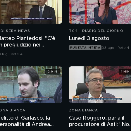
 DI SERA NEWS
TG4 - DIARIO DEL GIORNO
atteo Piantedosi: "C'è
Lunedì 3 agosto
n pregiudizio nei
03 ago | Rete 4
PUNTATA INTERA
onfronti della polizia"
 lug | Rete 4
2 MIN
1 MIN
ONA BIANCA
ZONA BIANCA
elitto di Garlasco, la
Caso Roggero, parla il
ersonalità di Andrea
procuratore di Asti: "No