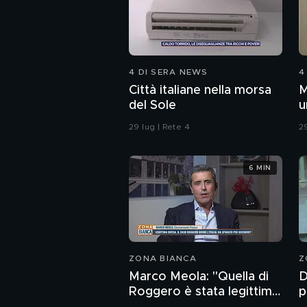
4 DI SERA NEWS
4
Città italiane nella morsa
M
del Sole
u
c
29 lug | Rete 4
29
6 MIN
ZONA BIANCA
Z
Marco Meola: "Quella di
D
Roggero è stata legittima
p