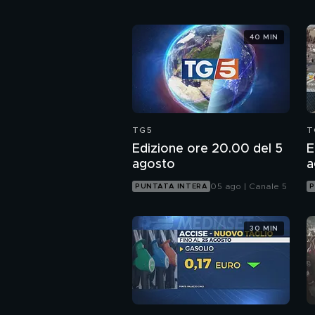
40 MIN
TG5
T
Edizione ore 20.00 del 5
E
agosto
a
05 ago | Canale 5
PUNTATA INTERA
P
30 MIN