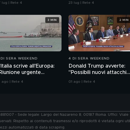
empio per gli inquirenti:
è stata legittima difesa"
 lug | Rete 4
23 lug | Rete 4
Ossessionato e
ugiardo"
3 MIN
2 MIN
 DI SERA WEEKEND
4 DI SERA WEEKEND
'Italia scrive all'Europa:
Donald Trump avverte:
Riunione urgente
"Possibili nuovi attacchi
ull'immigrazione"
all'Iran"
1 ago | Rete 4
01 ago | Rete 4
76881007 - Sede legale: Largo del Nazareno 8, 00187 Roma. Uffici: Vial
ervati. Rispetto ai contenuti trasmessi e/o riprodotti è vietata ogni uti
 mezzi automatizzati di data scraping.