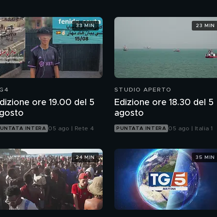
33 MIN
23 MIN
G4
STUDIO APERTO
dizione ore 19.00 del 5
Edizione ore 18.30 del 5
gosto
agosto
05 ago | Rete 4
05 ago | Italia 1
UNTATA INTERA
PUNTATA INTERA
24 MIN
35 MIN