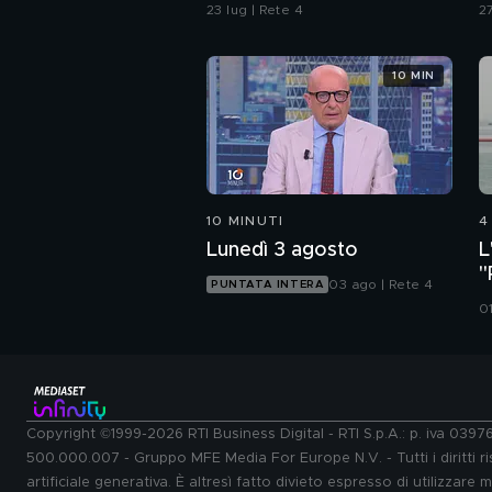
difesa"
S
23 lug | Rete 4
27
"
b
10 MIN
10 MINUTI
4
Lunedì 3 agosto
L
"
03 ago | Rete 4
PUNTATA INTERA
s
0
Copyright ©1999-2026 RTI Business Digital - RTI S.p.A.: p. iva 039
500.000.007 - Gruppo MFE Media For Europe N.V. - Tutti i diritti ris
artificiale generativa. È altresì fatto divieto espresso di utilizzare