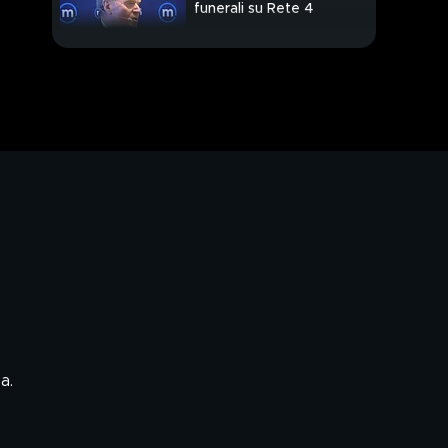
funerali su Rete 4
Italia e Francia sempre
più vicine
Contagi e controlli,
prima Regione gialla
Omicron fa paura,
crollano le borse
a.