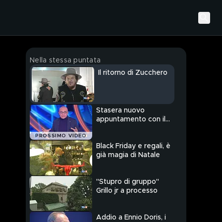
Nella stessa puntata
Il ritorno di Zucchero
Stasera nuovo
appuntamento con il
Grande Fratello Vip
PROSSIMO VIDEO
Black Friday e regali, è
già magia di Natale
"Stupro di gruppo"
Grillo jr a processo
Addio a Ennio Doris, i