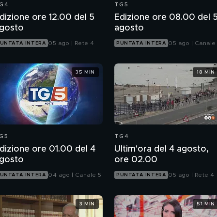
G4
TG5
dizione ore 12.00 del 5
Edizione ore 08.00 del 
gosto
agosto
05 ago | Rete 4
05 ago | Canale
UNTATA INTERA
PUNTATA INTERA
35 MIN
18 MIN
G5
TG4
dizione ore 01.00 del 4
Ultim'ora del 4 agosto,
gosto
ore 02.00
04 ago | Canale 5
05 ago | Rete 4
UNTATA INTERA
PUNTATA INTERA
3 MIN
51 MIN