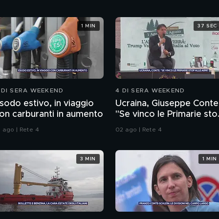
1 MIN
37 SEC
 DI SERA WEEKEND
4 DI SERA WEEKEND
sodo estivo, in viaggio
Ucraina, Giuseppe Conte
on carburanti in aumento
"Se vinco le Primarie sto
alle armi"
1 ago | Rete 4
02 ago | Rete 4
3 MIN
1 MIN