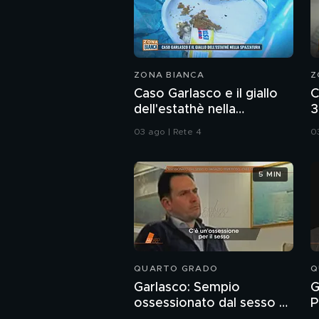
ZONA BIANCA
Z
Caso Garlasco e il giallo
C
dell'estathè nella
3
spazzatura
d
03 ago | Rete 4
0
5 MIN
QUARTO GRADO
Q
Garlasco: Sempio
G
ossessionato dal sesso o
P