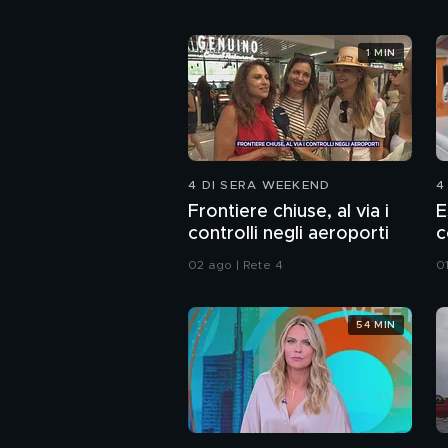
1 MIN
4 DI SERA WEEKEND
4
Frontiere chiuse, al via i
E
controlli negli aeroporti
c
02 ago | Rete 4
0
54 MIN