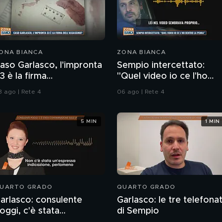
ONA BIANCA
ZONA BIANCA
aso Garlasco, l'impronta
Sempio intercettato:
3 è la firma
"Quel video io ce l'ho
ell'assassino?
dentro la penna"
3 ago | Rete 4
06 ago | Rete 4
5 MIN
1 MIN
UARTO GRADO
QUARTO GRADO
arlasco: consulente
Garlasco: le tre telefona
oggi, c'è stata
di Sempio