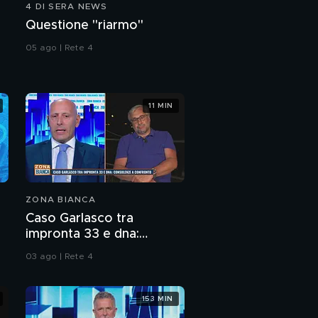
4 DI SERA NEWS
Questione "riarmo"
05 ago | Rete 4
11 MIN
ZONA BIANCA
Caso Garlasco tra
impronta 33 e dna:
consulenze a confronto
03 ago | Rete 4
153 MIN