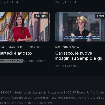
ontaminazione sulle
 lug | Rete 4
24 lug | Rete 4
nghie?
50 MIN
1 MIN
G4 - DIARIO DEL GIORNO
MORNING NEWS
artedì 4 agosto
Garlasco, le nuove
indagini su Sempio e gli
04 ago | Rete 4
UNTATA INTERA
sviluppi
29 lug | Canale 5
76881007 - Sede legale: Largo del Nazareno 8, 00187 Roma. Uffici: Vial
ervati. Rispetto ai contenuti trasmessi e/o riprodotti è vietata ogni uti
 mezzi automatizzati di data scraping.