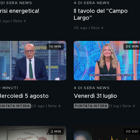
 DI SERA NEWS
4 DI SERA NEWS
risi energetica!
Il tavolo del "Campo
Largo"
5 ago | Rete 4
05 ago | Rete 4
10 MIN
55 MIN
0 MINUTI
4 DI SERA NEWS
ercoledì 5 agosto
Venerdì 31 luglio
05 ago | Rete 4
31 lug | Rete 4
UNTATA INTERA
PUNTATA INTERA
2 MIN
30 SEC