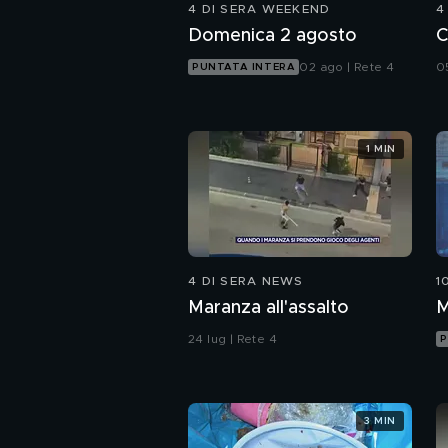
4 DI SERA WEEKEND
4
Domenica 2 agosto
C
02 ago | Rete 4
0
PUNTATA INTERA
1 MIN
4 DI SERA NEWS
1
Maranza all'assalto
M
24 lug | Rete 4
P
3 MIN