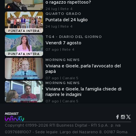
o ragazzo rispettoso?
24 lug | Rete 4
QUARTO GRADO
Puntata del 24 luglio
24 lug | Rete 4
PUNTATA INTERA
TG4 - DIARIO DEL GIORNO
Venerdì 7 agosto
07 ago | Rete 4
PUNTATA INTERA
MORNING NEWS
Viviana e Gioele, parla l'avvocato del
papà
07 ago | Canale 5
MORNING NEWS
Viviana e Gioele, la famiglia chiede di
riaprire le indagini
07 ago | Canale 5
Copyright ©1999-2026 RTI Business Digital - RTI S.p.A.: p. iva
03976881007 - Sede legale: Largo del Nazareno 8, 00187 Roma.