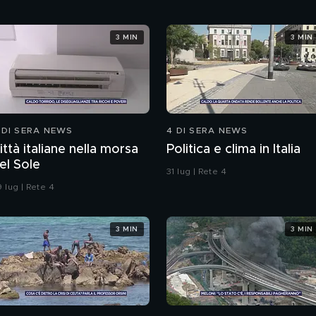
3 MIN
3 MIN
 DI SERA NEWS
4 DI SERA NEWS
ittà italiane nella morsa
Politica e clima in Italia
el Sole
31 lug | Rete 4
 lug | Rete 4
3 MIN
3 MIN