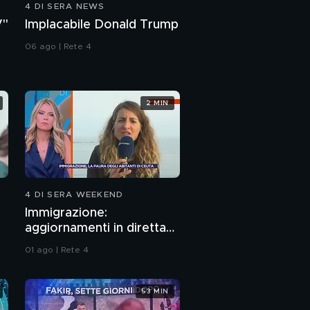
4 DI SERA NEWS
V"
Implacabile Donald Trump
06 ago | Rete 4
2 MIN
4 DI SERA WEEKEND
Immigrazione:
aggiornamenti in diretta
da Ceuta
01 ago | Rete 4
53 MIN