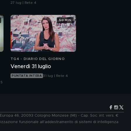
27 lug | Rete 4
50 MIN
TG4 - DIARIO DEL GIORNO
Venerdì 31 luglio
31 lug | Rete 4
PUNTATA INTERA
 5
e Europa 46, 20093 Cologno Monzese (MI) - Cap. Soc. int. vers. €
lizzazione funzionale all'addestramento di sistemi di intelligenza