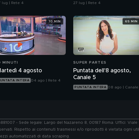
el delitto è stato in un
della strada"
 lug | Rete 4
27 lug | Rete 4
ar?
10 MIN
65 MIN
0 MINUTI
SUPER PARTES
artedì 4 agosto
Puntata dell'8 agosto,
Canale 5
04 ago | Rete 4
UNTATA INTERA
08 ago | Canale
PUNTATA INTERA
76881007 - Sede legale: Largo del Nazareno 8, 00187 Roma. Uffici: Vial
ervati. Rispetto ai contenuti trasmessi e/o riprodotti è vietata ogni uti
 mezzi automatizzati di data scraping.