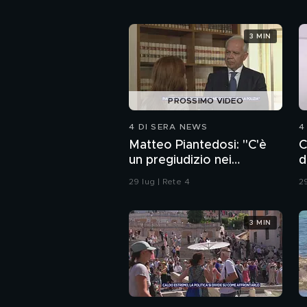
3 MIN
PROSSIMO VIDEO
4 DI SERA NEWS
4
Matteo Piantedosi: "C'è
C
un pregiudizio nei
d
confronti della polizia"
29 lug | Rete 4
29
3 MIN