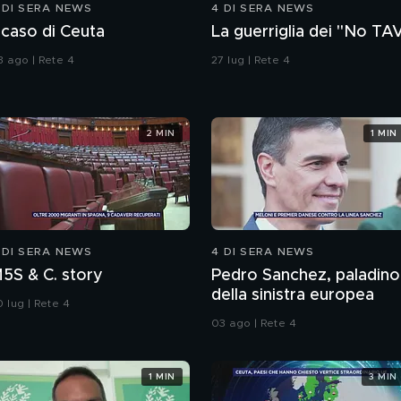
 DI SERA NEWS
4 DI SERA NEWS
l caso di Ceuta
La guerriglia dei "No TA
3 ago | Rete 4
27 lug | Rete 4
2 MIN
1 MIN
 DI SERA NEWS
4 DI SERA NEWS
M5S & C. story
Pedro Sanchez, paladino
della sinistra europea
 lug | Rete 4
03 ago | Rete 4
1 MIN
3 MIN