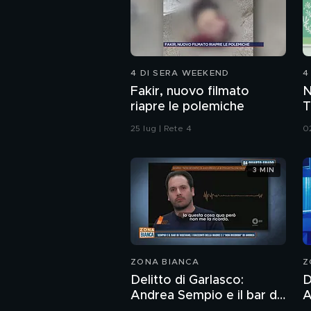
4 DI SERA WEEKEND
4
Fakir, nuovo filmato
N
riapre le polemiche
T
d
25 lug | Rete 4
0
M
3 MIN
ZONA BIANCA
Z
Delitto di Garlasco:
D
Andrea Sempio e il bar di
A