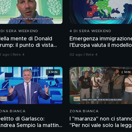
 DI SERA WEEKEND
4 DI SERA WEEKEND
ella mente di Donald
Emergenza immigrazion
rump: il punto di vista
l'Europa valuta il modello
ello psichiatra Leonardo
Italia
2 ago | Rete 4
02 ago | Rete 4
endolicchio
3 MIN
2 MIN
ONA BIANCA
ZONA BIANCA
elitto di Garlasco:
I "maranza" non ci stann
ndrea Sempio la mattina
"Per noi vale solo la leg