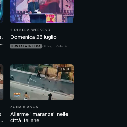
4 DI SERA WEEKEND
e,
Domenica 26 luglio
26 lug | Rete 4
PUNTATA INTERA
1 MIN
ZONA BIANCA
o:
Allarme "maranza" nelle
ge
città italiane