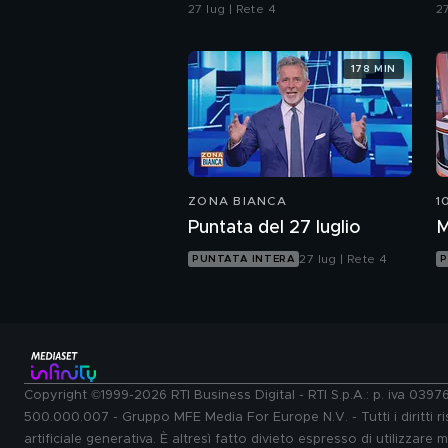
Vigevano e i racconti
d
27 lug | Rete 4
27
della madre
b
178 MIN
ZONA BIANCA
1
Puntata del 27 luglio
M
27 lug | Rete 4
PUNTATA INTERA
P
Copyright ©1999-2026 RTI Business Digital - RTI S.p.A.: p. iva 039
500.000.007 - Gruppo MFE Media For Europe N.V. - Tutti i diritti ris
artificiale generativa. È altresì fatto divieto espresso di utilizzare