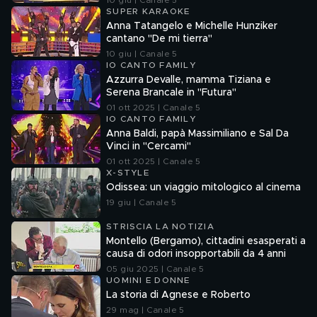
10 giu | Canale 5
SUPER KARAOKE
Anna Tatangelo e Michelle Hunziker
cantano "De mi tierra"
10 giu | Canale 5
IO CANTO FAMILY
Azzurra Devalle, mamma Tiziana e
Serena Brancale in "Futura"
01 ott 2025 | Canale 5
IO CANTO FAMILY
Anna Baldi, papà Massimiliano e Sal Da
Vinci in "Cercami"
01 ott 2025 | Canale 5
X-STYLE
Odissea: un viaggio mitologico al cinema
19 giu | Canale 5
STRISCIA LA NOTIZIA
Montello (Bergamo), cittadini esasperati a
causa di odori insopportabili da 4 anni
05 giu 2025 | Canale 5
UOMINI E DONNE
La storia di Agnese e Roberto
29 mag | Canale 5