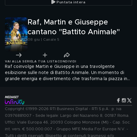
Puntata intera
Raf, Martin e Giuseppe
cantano "Battito Animale"
08 giu | Canale 5
VAI ALLA SERIE
LA TUA LISTA
CONDIVIDI
Raf coinvolge Martin e Giuseppe in una travolgente
esibizione sulle note di Battito Animale. Un momento di
grande energia e divertimento che trasforma la piazza in
un enorme coro a cielo aperto.
Copyright ©1999-2026 RTI Business Digital - RTI S.p.A.: p. iva
03976881007 - Sede legale: Largo del Nazareno 8, 00187 Roma.
Uffici: Viale Europa 46, 20093 Cologno Monzese (MI) - Cap. Soc.
int. vers. € 500.000.007 - Gruppo MFE Media For Europe N.V. -
Tutti i diritti riservati. Rispetto ai contenuti trasmessi e/o