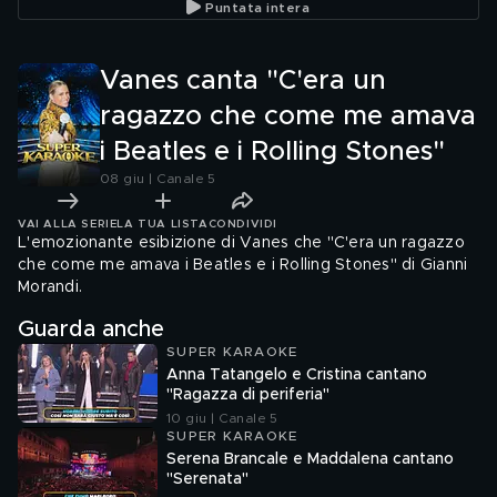
Puntata intera
Vanes canta "C'era un
ragazzo che come me amava
i Beatles e i Rolling Stones"
08 giu | Canale 5
VAI ALLA SERIE
LA TUA LISTA
CONDIVIDI
L'emozionante esibizione di Vanes che "C'era un ragazzo
che come me amava i Beatles e i Rolling Stones" di Gianni
Morandi.
Guarda anche
SUPER KARAOKE
Anna Tatangelo e Cristina cantano
"Ragazza di periferia"
10 giu | Canale 5
SUPER KARAOKE
Serena Brancale e Maddalena cantano
"Serenata"