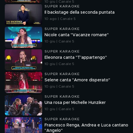
10 giu | Canale 5
SUPER KARAOKE
Il backstage della seconda puntata
10 ago | Canale 5
SUPER KARAOKE
Nicole canta "Vacanze romane"
10 giu | Canale 5
SUPER KARAOKE
Eleonora canta "T'appartengo"
10 giu | Canale 5
SUPER KARAOKE
Selene canta "Amore disperato"
10 giu | Canale 5
SUPER KARAOKE
Una rosa per Michelle Hunziker
10 giu | Canale 5
SUPER KARAOKE
Francesco Renga, Andrea e Luca cantano
"Angelo"