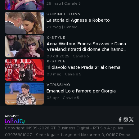
26 mag | Canale 5
UOMINI E DONNE
La storia di Agnese e Roberto
29 mag | Canale 5
X-STYLE
Anna Wintour, Franca Sozzani e Diana
Vreeland: ritratti di donne che hanno
dettato tendenze
08 ott 2025 | Canale 5
X-STYLE
"Il diavolo veste Prada 2" al cinema
08 mag | Canale 5
VERISSIMO
Emanuel Lo e l'amore per Giorgia
05 apr | Canale 5
Copyright ©1999-2026 RTI Business Digital - RTI S.p.A.: p. iva
03976881007 - Sede legale: Largo del Nazareno 8, 00187 Roma.