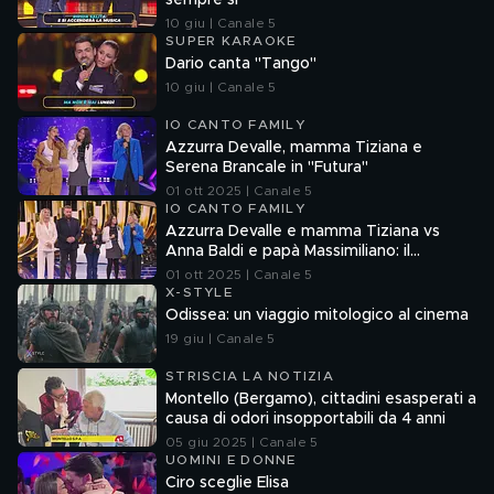
sempre sì"
10 giu | Canale 5
SUPER KARAOKE
Dario canta "Tango"
10 giu | Canale 5
IO CANTO FAMILY
Azzurra Devalle, mamma Tiziana e
Serena Brancale in "Futura"
01 ott 2025 | Canale 5
IO CANTO FAMILY
Azzurra Devalle e mamma Tiziana vs
Anna Baldi e papà Massimiliano: il
verdetto dei giudici
01 ott 2025 | Canale 5
X-STYLE
Odissea: un viaggio mitologico al cinema
19 giu | Canale 5
STRISCIA LA NOTIZIA
Montello (Bergamo), cittadini esasperati a
causa di odori insopportabili da 4 anni
05 giu 2025 | Canale 5
UOMINI E DONNE
Ciro sceglie Elisa