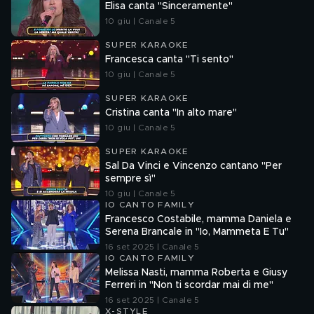
Elisa canta "Sinceramente"
10 giu | Canale 5
SUPER KARAOKE
Francesca canta "Ti sento"
10 giu | Canale 5
SUPER KARAOKE
Cristina canta "In alto mare"
10 giu | Canale 5
SUPER KARAOKE
Sal Da Vinci e Vincenzo cantano "Per
sempre sì"
10 giu | Canale 5
IO CANTO FAMILY
Francesco Costabile, mamma Daniela e
Serena Brancale in "Io, Mammeta E Tu"
16 set 2025 | Canale 5
IO CANTO FAMILY
Melissa Nasti, mamma Roberta e Giusy
Ferreri in "Non ti scordar mai di me"
16 set 2025 | Canale 5
X-STYLE