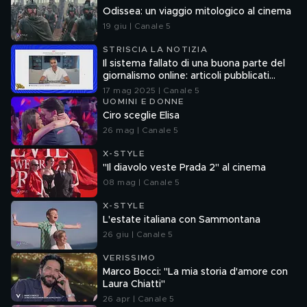
Odissea: un viaggio mitologico al cinema
19 giu | Canale 5
STRISCIA LA NOTIZIA
Il sistema fallato di una buona parte del
giornalismo online: articoli pubblicati
senza la verifica delle fonti
17 mag 2025 | Canale 5
UOMINI E DONNE
Ciro sceglie Elisa
26 mag | Canale 5
X-STYLE
"Il diavolo veste Prada 2" al cinema
08 mag | Canale 5
X-STYLE
L'estate italiana con Sammontana
26 giu | Canale 5
VERISSIMO
Marco Bocci: "La mia storia d'amore con
Laura Chiatti"
26 apr | Canale 5