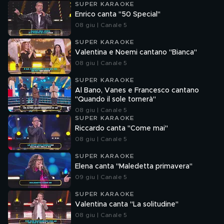
SUPER KARAOKE
Enrico canta "50 Special"
08 giu | Canale 5
SUPER KARAOKE
Valentina e Noemi cantano "Bianca"
08 giu | Canale 5
SUPER KARAOKE
Al Bano, Vanes e Francesco cantano
"Quando il sole tornerà"
08 giu | Canale 5
SUPER KARAOKE
Riccardo canta "Come mai"
08 giu | Canale 5
SUPER KARAOKE
Elena canta "Maledetta primavera"
09 giu | Canale 5
SUPER KARAOKE
Valentina canta "La solitudine"
08 giu | Canale 5