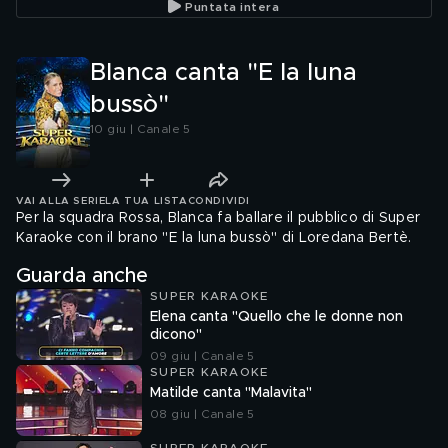
Puntata intera
Blanca canta "E la luna
bussò"
10 giu | Canale 5
VAI ALLA SERIE
LA TUA LISTA
CONDIVIDI
Per la squadra Rossa, Blanca fa ballare il pubblico di Super
Karaoke con il brano "E la luna bussò" di Loredana Bertè.
Guarda anche
SUPER KARAOKE
Elena canta "Quello che le donne non
dicono"
09 giu | Canale 5
SUPER KARAOKE
Matilde canta "Malavita"
08 giu | Canale 5