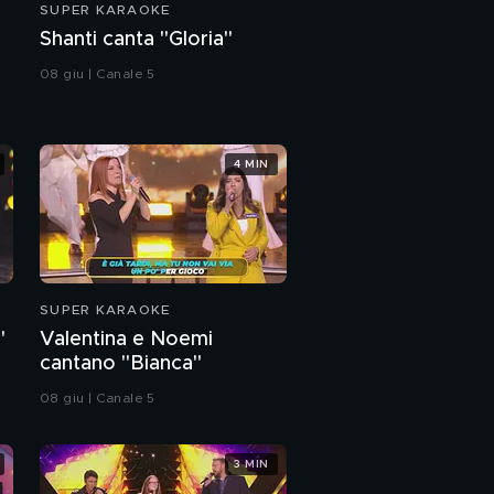
SUPER KARAOKE
Elisa canta
Shanti canta "Gloria"
"Sinceramente"
08 giu | Canale 5
La classifica parziale
della seconda puntata
4 MIN
Nicole canta "Vacanze
romane"
Eleonora canta
"T'appartengo"
SUPER KARAOKE
"
Valentina e Noemi
Stefano canta "Certe
cantano "Bianca"
notti"
08 giu | Canale 5
Rosa canta "Sei
nell'anima"
3 MIN