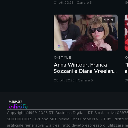
presentazione
01 ott 2025 | Canale 5
19
4 MIN
X-STYLE
X
Anna Wintour, Franca
"
Sozzani e Diana Vreeland:
a
ritratti di donne che
08 ott 2025 | Canale 5
0
hanno dettato tendenze
Copyright ©1999-2026 RTI Business Digital - RTI S.p.A.: p. iva 039
500.000.007 - Gruppo MFE Media For Europe N.V. - Tutti i diritti ris
artificiale generativa. È altresì fatto divieto espresso di utilizzare