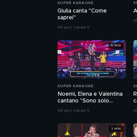
SUPER KARAOKE
S
Giulia canta "Come
A
saprei"
0
08 giu | Canale 5
5 MIN
SUPER KARAOKE
S
Noemi, Elena e Valentina
R
cantano "Sono solo
c
parole"
08 giu | Canale 5
0
3 MIN