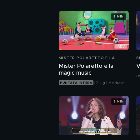
6 MIN
MISTER POLARETTO E LA
S
MAGIC MUSIC
Mister Polaretto e la
V
magic music
0
27 lug | Mediaset
PUNTATA INTERA
Infinity
3 MIN