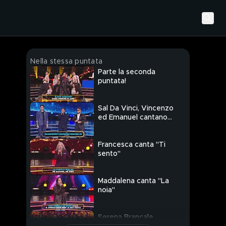
Nella stessa puntata
Parte la seconda
puntata!
Sal Da Vinci, Vincenzo
ed Emanuel cantano
"Rossetto e caffè"
Francesca canta "Ti
sento"
Maddalena canta "La
noia"
Serena Brancale,