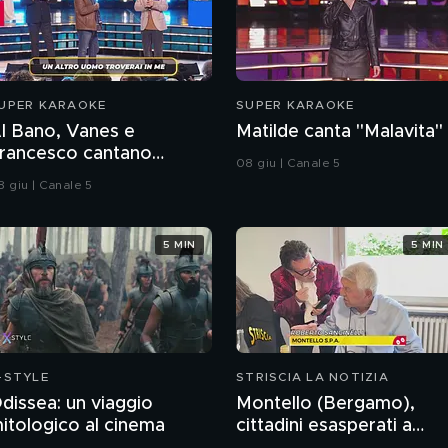
UPER KARAOKE
SUPER KARAOKE
l Bano, Vanes e
Matilde canta "Malavita"
rancesco cantano
08 giu | Canale 5
Quando il sole tornerà"
8 giu | Canale 5
5 MIN
5 MIN
-STYLE
STRISCIA LA NOTIZIA
dissea: un viaggio
Montello (Bergamo),
itologico al cinema
cittadini esasperati a