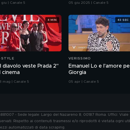
causa di odori
 giu | Canale 5
05 giu 2025 | Canale 5
insopportabili da 4 anni
4 MIN
43 SEC
-STYLE
VERISSIMO
Il diavolo veste Prada 2"
Emanuel Lo e l'amore pe
l cinema
Giorgia
8 mag | Canale 5
05 apr | Canale 5
76881007 - Sede legale: Largo del Nazareno 8, 00187 Roma. Uffici: Vial
ervati. Rispetto ai contenuti trasmessi e/o riprodotti è vietata ogni uti
 mezzi automatizzati di data scraping.