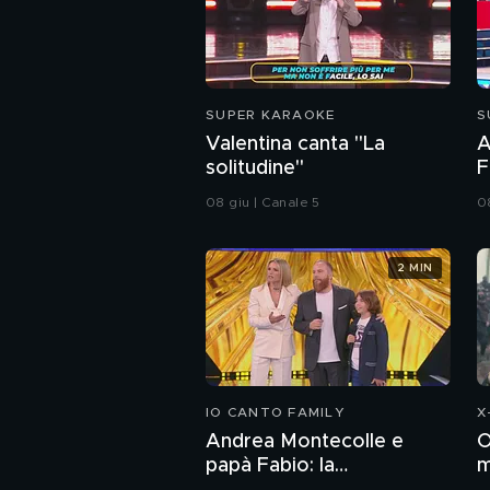
SUPER KARAOKE
S
Valentina canta "La
A
solitudine"
F
"
08 giu | Canale 5
0
2 MIN
IO CANTO FAMILY
X
Andrea Montecolle e
O
papà Fabio: la
m