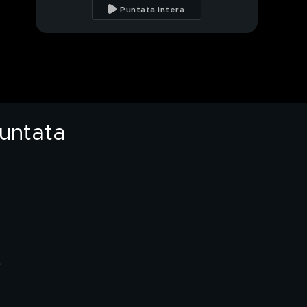
Beatrice e Maria
Puntata intera
cantano "Anema e
core"
Filippo in "Gli anni"
Anna Tatangelo,
Filippo e Alessandra in
"Un nuovo bacio"
puntata
Selene canta "Amore
disperato"
Francesco Renga,
Andrea e Luca cantano
"Angelo"
Cristina canta "In alto
mare"
.
Matilda canta
"Cuoricini"