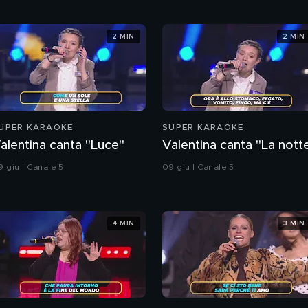
2 MIN
2 MIN
UPER KARAOKE
SUPER KARAOKE
alentina canta "Luce"
Valentina canta "La nott
9 giu | Canale 5
09 giu | Canale 5
4 MIN
3 MIN