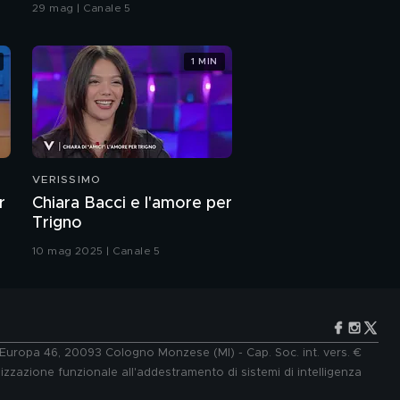
29 mag | Canale 5
1 MIN
Franci canta "E invece
no"
Dario canta "Una terra
promessa"
VERISSIMO
Anna Tatangelo e
r
Chiara Bacci e l'amore per
Cristina cantano
Trigno
"Ragazza di periferia"
10 mag 2025 | Canale 5
Anna Tatangelo e
Michelle Hunziker
cantano "De mi tierra"
Francesco Renga e
Lorenzo cantano
"Raccontami"
e Europa 46, 20093 Cologno Monzese (MI) - Cap. Soc. int. vers. €
lizzazione funzionale all'addestramento di sistemi di intelligenza
La squadra gialla è la