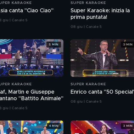
UPER KARAOKE
SUPER KARAOKE
sia canta "Ciao Ciao"
Super Karaoke: inizia la
prima puntata!
8 giu | Canale 5
08 giu | Canale 5
5 MIN
3 MIN
UPER KARAOKE
SUPER KARAOKE
af, Martin e Giuseppe
Enrico canta "50 Special
antano "Battito Animale"
08 giu | Canale 5
8 giu | Canale 5
4 MIN
3 MIN