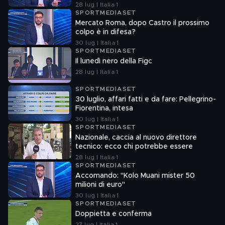
l'attacco
28 lug | Italia 1
SPORTMEDIASET
Mercato Roma, dopo Castro il prossimo
colpo è in difesa?
30 lug | Italia 1
SPORTMEDIASET
Il lunedì nero della Figc
28 lug | Italia 1
SPORTMEDIASET
30 luglio, affari fatti e da fare: Pellegrino-
Fiorentina, intesa
30 lug | Italia 1
SPORTMEDIASET
Nazionale, caccia al nuovo direttore
tecnico: ecco chi potrebbe essere
28 lug | Italia 1
SPORTMEDIASET
Accomando: "Kolo Muani mister 50
milioni di euro"
30 lug | Italia 1
SPORTMEDIASET
Doppietta e conferma
27 lug | Italia 1