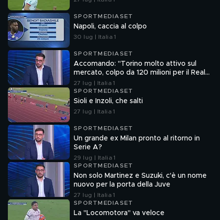
SPORTMEDIASET
Napoli, caccia al colpo
30 lug | Italia 1
SPORTMEDIASET
Accomando: "Torino molto attivo sul
mercato, colpo da 120 milioni per il Real
Madrid"
27 lug | Italia 1
SPORTMEDIASET
Sioli e Inzoli, che salti
27 lug | Italia 1
SPORTMEDIASET
Un grande ex Milan pronto al ritorno in
Serie A?
29 lug | Italia 1
SPORTMEDIASET
Non solo Martinez e Suzuki, c'è un nome
nuovo per la porta della Juve
27 lug | Italia 1
SPORTMEDIASET
La "Locomotora" va veloce