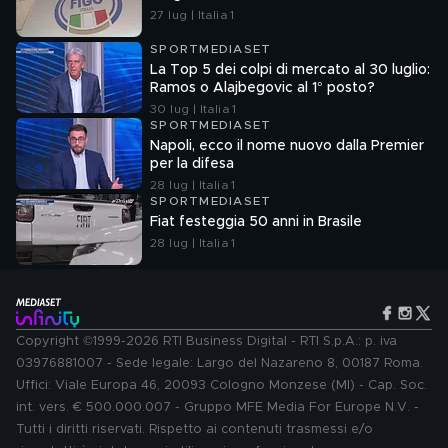
27 lug | Italia 1
SPORTMEDIASET
La Top 5 dei colpi di mercato al 30 luglio:
Ramos o Alajbegovic al 1° posto?
30 lug | Italia 1
SPORTMEDIASET
Napoli, ecco il nome nuovo dalla Premier
per la difesa
28 lug | Italia 1
SPORTMEDIASET
Fiat festeggia 50 anni in Brasile
28 lug | Italia 1
Copyright ©1999-2026 RTI Business Digital - RTI S.p.A.: p. iva
03976881007 - Sede legale: Largo del Nazareno 8, 00187 Roma.
Uffici: Viale Europa 46, 20093 Cologno Monzese (MI) - Cap. Soc.
int. vers. € 500.000.007 - Gruppo MFE Media For Europe N.V. -
Tutti i diritti riservati. Rispetto ai contenuti trasmessi e/o