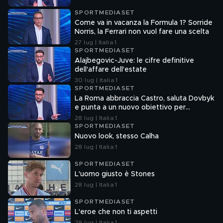
SPORTMEDIASET
Come va in vacanza la Formula 1? Sorride
Norris, la Ferrari non vuol fare una scelta
27 lug | Italia 1
SPORTMEDIASET
Alajbegovic-Juve: le cifre definitive
dell'affare dell'estate
30 lug | Italia 1
SPORTMEDIASET
La Roma abbraccia Castro, saluta Dovbyk
e punta a un nuovo obiettivo per
l'attacco
28 lug | Italia 1
SPORTMEDIASET
Nuovo look, stesso Calha
28 lug | Italia 1
SPORTMEDIASET
L'uomo giusto è Stones
28 lug | Italia 1
SPORTMEDIASET
L'eroe che non ti aspetti
29 lug | Italia 1