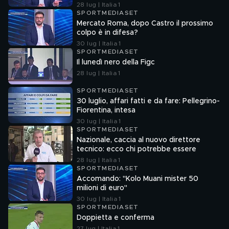
l'attacco
28 lug | Italia 1
SPORTMEDIASET
Mercato Roma, dopo Castro il prossimo
colpo è in difesa?
30 lug | Italia 1
SPORTMEDIASET
Il lunedì nero della Figc
28 lug | Italia 1
SPORTMEDIASET
30 luglio, affari fatti e da fare: Pellegrino-
Fiorentina, intesa
30 lug | Italia 1
SPORTMEDIASET
Nazionale, caccia al nuovo direttore
tecnico: ecco chi potrebbe essere
28 lug | Italia 1
SPORTMEDIASET
Accomando: "Kolo Muani mister 50
milioni di euro"
30 lug | Italia 1
SPORTMEDIASET
Doppietta e conferma
27 lug | Italia 1