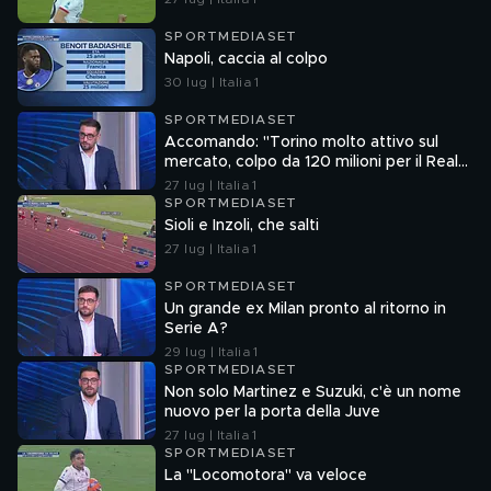
SPORTMEDIASET
Napoli, caccia al colpo
30 lug | Italia 1
SPORTMEDIASET
Accomando: "Torino molto attivo sul
mercato, colpo da 120 milioni per il Real
Madrid"
27 lug | Italia 1
SPORTMEDIASET
Sioli e Inzoli, che salti
27 lug | Italia 1
SPORTMEDIASET
Un grande ex Milan pronto al ritorno in
Serie A?
29 lug | Italia 1
SPORTMEDIASET
Non solo Martinez e Suzuki, c'è un nome
nuovo per la porta della Juve
27 lug | Italia 1
SPORTMEDIASET
La "Locomotora" va veloce