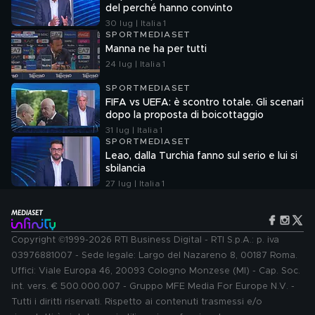
del perché hanno convinto
30 lug | Italia 1
SPORTMEDIASET
Manna ne ha per tutti
24 lug | Italia 1
SPORTMEDIASET
FIFA vs UEFA: è scontro totale. Gli scenari
dopo la proposta di boicottaggio
31 lug | Italia 1
SPORTMEDIASET
Leao, dalla Turchia fanno sul serio e lui si
sbilancia
27 lug | Italia 1
Copyright ©1999-2026 RTI Business Digital - RTI S.p.A.: p. iva
03976881007 - Sede legale: Largo del Nazareno 8, 00187 Roma.
Uffici: Viale Europa 46, 20093 Cologno Monzese (MI) - Cap. Soc.
int. vers. € 500.000.007 - Gruppo MFE Media For Europe N.V. -
Tutti i diritti riservati. Rispetto ai contenuti trasmessi e/o