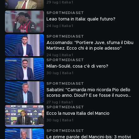
29 lug | Italia 1
SPORTMEDIASET
Leao torna in Italia: quale futuro?
24 lug | Italia 1
SPORTMEDIASET
Accomando: "Portiere Juve, sfuma il Dibu
Martinez. Ecco chi è in pole adesso"
24 lug | Italia 1
SPORTMEDIASET
Milan-Soulé, cosa c'è di vero?
30 lug | Italia 1
SPORTMEDIASET
Sabatini: "Camarda mio ricorda Pio dello
scorso anno. Diouf? E se fosse il nuovo
Dumfries?"
27 lug | Italia 1
SPORTMEDIASET
Ecco la nuova Italia del Mancio
30 lug | Italia 1
SPORTMEDIASET
Le prime parole del Mancini-bis: 3 motivi