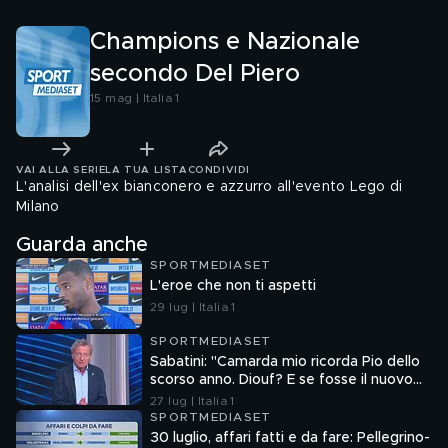
Champions e Nazionale
secondo Del Piero
15 mag | Italia 1
VAI ALLA SERIE
LA TUA LISTA
CONDIVIDI
L'analisi dell'ex bianconero e azzurro all'evento Lego di
Milano
Guarda anche
SPORTMEDIASET
L'eroe che non ti aspetti
29 lug | Italia 1
SPORTMEDIASET
Sabatini: "Camarda mio ricorda Pio dello
scorso anno. Diouf? E se fosse il nuovo
Dumfries?"
27 lug | Italia 1
SPORTMEDIASET
30 luglio, affari fatti e da fare: Pellegrino-