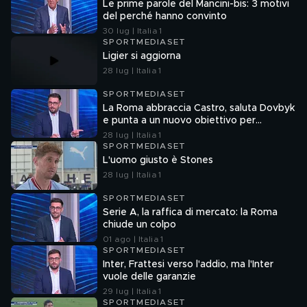
Le prime parole del Mancini-bis: 3 motivi
del perché hanno convinto
30 lug | Italia 1
SPORTMEDIASET
Ligier si aggiorna
28 lug | Italia 1
SPORTMEDIASET
La Roma abbraccia Castro, saluta Dovbyk
e punta a un nuovo obiettivo per
l'attacco
28 lug | Italia 1
SPORTMEDIASET
L'uomo giusto è Stones
28 lug | Italia 1
SPORTMEDIASET
Serie A, la raffica di mercato: la Roma
chiude un colpo
01 ago | Italia 1
SPORTMEDIASET
Inter, Frattesi verso l'addio, ma l'Inter
vuole delle garanzie
29 lug | Italia 1
SPORTMEDIASET