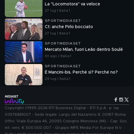
La "Locomotora" va veloce
27 lug | Italia 1
SPORTMEDIASET
Ct: anche Pirlo bocciato
27 lug | Italia 1
SPORTMEDIASET
Mercato Milan, fuori Leão dentro Soulé
01 ago | Italia 1
SPORTMEDIASET
È Mancini-bis. Perché sì? Perché no?
29 lug | Italia 1
Copyright ©1999-2026 RTI Business Digital - RTI S.p.A.: p. iva
03976881007 - Sede legale: Largo del Nazareno 8, 00187 Roma.
Uffici: Viale Europa 46, 20093 Cologno Monzese (MI) - Cap. Soc.
int. vers. € 500.000.007 - Gruppo MFE Media For Europe N.V. -