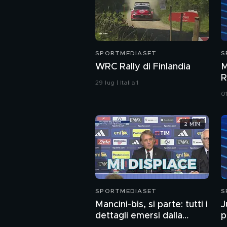
SPORTMEDIASET
S
WRC Rally di Finlandia
M
R
29 lug | Italia 1
01
2 MIN
SPORTMEDIASET
S
Mancini-bis, si parte: tutti i
J
dettagli emersi dalla
p