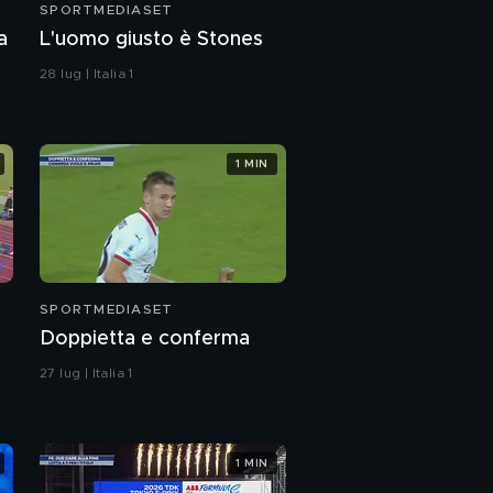
SPORTMEDIASET
Viaggio nel mondo Kia
a
L'uomo giusto è Stones
Care
28 lug | Italia 1
Formula E di nuovo in
pista
1 MIN
SPORTMEDIASET
Doppietta e conferma
27 lug | Italia 1
1 MIN