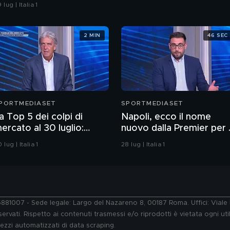
ui
 lug | Italia 1
2 MIN
46 SEC
PORTMEDIASET
SPORTMEDIASET
a Top 5 dei colpi di
Napoli, ecco il nome
ercato al 30 luglio:
nuovo dalla Premier per 
amos o Alajbegovic al 1°
difesa
 lug | Italia 1
28 lug | Italia 1
osto?
76881007 - Sede legale: Largo del Nazareno 8, 00187 Roma. Uffici: Vial
ervati. Rispetto ai contenuti trasmessi e/o riprodotti è vietata ogni uti
 mezzi automatizzati di data scraping.