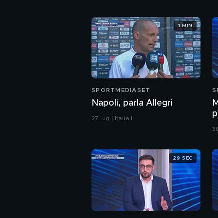
1 MIN
SPORTMEDIASET
S
Napoli, parla Allegri
M
p
27 lug | Italia 1
30
29 SEC