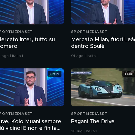
PORTMEDIASET
SPORTMEDIASET
ercato Inter, tutto su
Mercato Milan, fuori Leã
omero
dentro Soulé
 ago | Italia 1
01 ago | Italia 1
1 MIN
1 MIN
PORTMEDIASET
SPORTMEDIASET
uve, Kolo Muani sempre
Pagani The Drive
iù vicino! E non è finita
28 lug | Italia 1