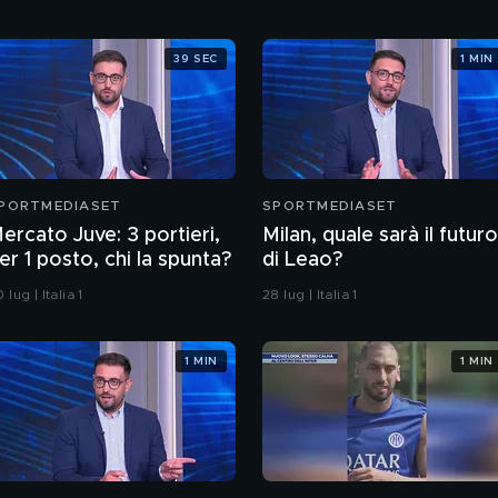
39 SEC
1 MIN
PORTMEDIASET
SPORTMEDIASET
ercato Juve: 3 portieri,
Milan, quale sarà il futuro
er 1 posto, chi la spunta?
di Leao?
 lug | Italia 1
28 lug | Italia 1
1 MIN
1 MIN