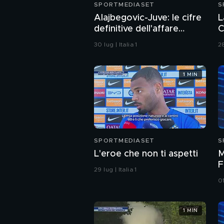
SPORTMEDIASET
S
Alajbegovic-Juve: le cifre
L
definitive dell'affare
C
dell'estate
p
30 lug | Italia 1
28
o
1 MIN
SPORTMEDIASET
S
L'eroe che non ti aspetti
M
F
29 lug | Italia 1
01
1 MIN