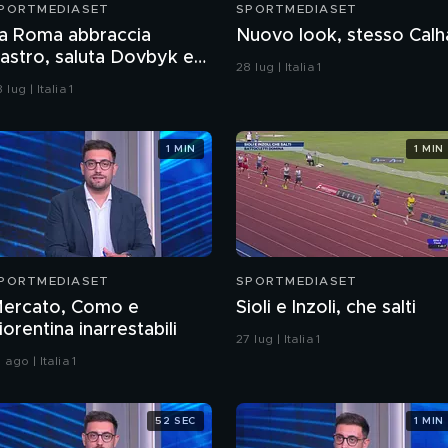
PORTMEDIASET
SPORTMEDIASET
a Roma abbraccia
Nuovo look, stesso Calh
astro, saluta Dovbyk e
28 lug | Italia 1
unta a un nuovo
 lug | Italia 1
biettivo per l'attacco
1 MIN
1 MIN
PORTMEDIASET
SPORTMEDIASET
ercato, Como e
Sioli e Inzoli, che salti
iorentina inarrestabili
27 lug | Italia 1
 ago | Italia 1
52 SEC
1 MIN