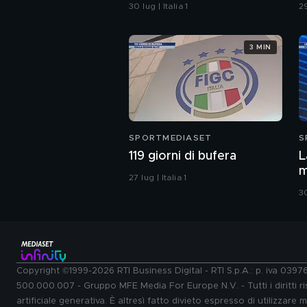
conferenza
q
30 lug | Italia 1
29
3 MIN
SPORTMEDIASET
S
119 giorni di bufera
L
m
27 lug | Italia 1
R
30
p
Copyright ©1999-2026 RTI Business Digital - RTI S.p.A.: p. iva 039
500.000.007 - Gruppo MFE Media For Europe N.V. - Tutti i diritti ris
artificiale generativa. È altresì fatto divieto espresso di utilizzare