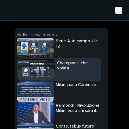
Nella stessa puntata
Serie A, in campo alle
12
Champions, che
volata
Milan, parla Cardinale
PROSSIMO VIDEO
Raimondi: "Rivoluzione
Milan: ecco chi sarà il
ds e l'allenatore l'anno
prossimo"
Conte, rebus futuro