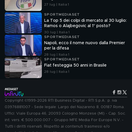
27 lug | Italia 1
SPORTMEDIASET
La Top 5 dei colpi di mercato al 30 luglio:
Ramos o Alajbegovic al 1° posto?
30 lug | Italia 1
SPORTMEDIASET
Napoli, ecco il nome nuovo dalla Premier
per la difesa
28 lug | Italia 1
SPORTMEDIASET
Fiat festeggia 50 anni in Brasile
28 lug | Italia 1
Copyright ©1999-2026 RTI Business Digital - RTI S.p.A.: p. iva
03976881007 - Sede legale: Largo del Nazareno 8, 00187 Roma.
Uffici: Viale Europa 46, 20093 Cologno Monzese (MI) - Cap. Soc.
int. vers. € 500.000.007 - Gruppo MFE Media For Europe N.V. -
Tutti i diritti riservati. Rispetto ai contenuti trasmessi e/o