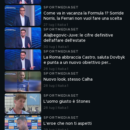
SPORTMEDIASET
Come va in vacanza la Formula 1? Sorride
Norris, la Ferrari non vuol fare una scelta
27 lug | Italia 1
SPORTMEDIASET
Alajbegovic-Juve: le cifre definitive
dell'affare dell'estate
30 lug | Italia 1
SPORTMEDIASET
La Roma abbraccia Castro, saluta Dovbyk
e punta a un nuovo obiettivo per
l'attacco
28 lug | Italia 1
SPORTMEDIASET
Nuovo look, stesso Calha
28 lug | Italia 1
SPORTMEDIASET
L'uomo giusto è Stones
28 lug | Italia 1
SPORTMEDIASET
L'eroe che non ti aspetti
29 lug | Italia 1