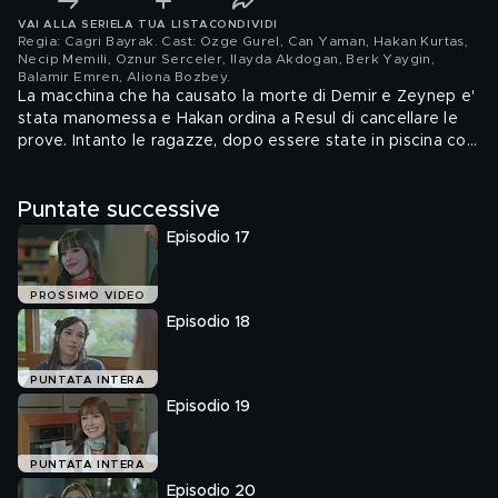
VAI ALLA SERIE
LA TUA LISTA
CONDIVIDI
Regia: Cagri Bayrak. Cast: Ozge Gurel, Can Yaman, Hakan Kurtas,
Necip Memili, Oznur Serceler, Ilayda Akdogan, Berk Yaygin,
Balamir Emren, Aliona Bozbey
.
La macchina che ha causato la morte di Demir e Zeynep e'
stata manomessa e Hakan ordina a Resul di cancellare le
prove. Intanto le ragazze, dopo essere state in piscina con
Bulut, si preparano per il concerto di Alya.
Puntate successive
Episodio 17
PROSSIMO VIDEO
Episodio 18
PUNTATA INTERA
Episodio 19
PUNTATA INTERA
Episodio 20