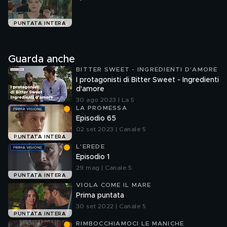
PUNTATA INTERA
Guarda anche
BITTER SWEET - INGREDIENTI D'AMORE
I protagonisti di Bitter Sweet - Ingredienti
d'amore
30 ago 2023 | La 5
LA PROMESSA
Episodio 65
02 set 2023 | Canale 5
PUNTATA INTERA
L'EREDE
Episodio 1
29 mag | Canale 5
PUNTATA INTERA
VIOLA COME IL MARE
Prima puntata
30 set 2022 | Canale 5
PUNTATA INTERA
RIMBOCCHIAMOCI LE MANICHE