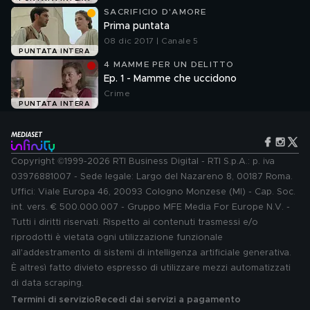
SACRIFICIO D'AMORE
Prima puntata
08 dic 2017 | Canale 5
PUNTATA INTERA
4 MAMME PER UN DELITTO
Ep. 1 - Mamme che uccidono
Crime
PUNTATA INTERA
Copyright ©1999-2026 RTI Business Digital - RTI S.p.A.: p. iva
03976881007 - Sede legale: Largo del Nazareno 8, 00187 Roma.
Uffici: Viale Europa 46, 20093 Cologno Monzese (MI) - Cap. Soc.
int. vers. € 500.000.007 - Gruppo MFE Media For Europe N.V. -
Tutti i diritti riservati. Rispetto ai contenuti trasmessi e/o
riprodotti è vietata ogni utilizzazione funzionale
all'addestramento di sistemi di intelligenza artificiale generativa.
È altresì fatto divieto espresso di utilizzare mezzi automatizzati
di data scraping.
Termini di servizio
Recedi dai servizi a pagamento