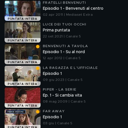
FRATELLI BENVENUTI
Episodio 1 - Benvenuti al centro
02 apr 2011 | Mediaset Extra
PUNTATA INTERA
LUCE DEI TUOI OCCHI
Prima puntata
22 set 2021 | Canale 5
PUNTATA INTERA
BENVENUTI A TAVOLA
Episodio 1 - Su al nord
12 apr 2012 | Canale 5
PUNTATA INTERA
LA RAGAZZA E L'UFFICIALE
Episodio 1
09 giu 2023 | Canale 5
PUNTATA INTERA
PIPER - LA SERIE
Ep. 1 - Si cambia vita
08 mag 2009 | Canale 5
PUNTATA INTERA
FAR AWAY
Episodio 1
03 giu | Canale 5
PUNTATA INTERA