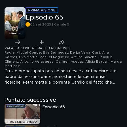
Episodio 65
02 set 2023 | Canale 5
VAI ALLA SERIE
LA TUA LISTA
CONDIVIDI
Regia: Miguel Conde, Eva Bermudez De La Vega. Cast: Ana
Garces, Eva Martin, Manuel Regueiro, Arturo Sancho, Joaquin
Climent, Antonio Velazquez, Carmen Asecas, Alicia Bercan, Marga
Martinez
.
Cruz è preoccupata perché non riesce a rintracciare suo
padre da nessuna parte, nonostante le sue intense
ricerche. Petra mette al corrente Camilo del fatto che
Simona e Candela parlano male di lui. Questo mette l'uomo
in allarme e origlia una conversazione tra le due donne e
Puntate successive
Pia. Jana prepara la stanza per il ritorno di Manuel a la
Promessa.
Episodio 66
PROSSIMO VIDEO