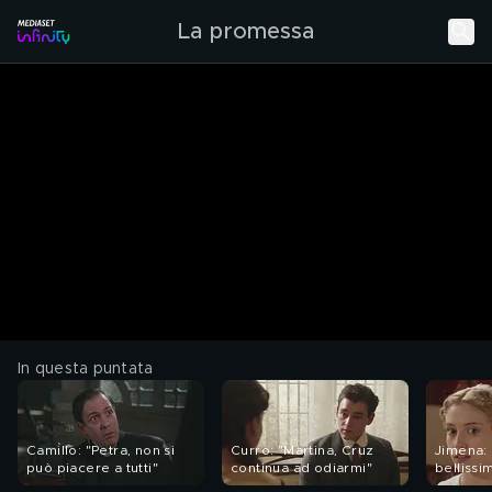
La promessa
In questa puntata
Camillo: "Petra, non si
Curro: "Martina, Cruz
Jimena: 
può piacere a tutti"
continua ad odiarmi"
bellissi