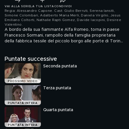
VAI ALLA SERIE
LA TUA LISTA
CONDIVIDI
Regia: Alessandro Capone. Cast: Giulio Berruti, Serena Iansiti,
Simone Colombari, Adalberto Maria Merli, Daniela Virgilio, Jesus
Emiliano Coltorti, Nathalie Rapti Gomez, Davide Iacopini, Desiree
Valentino
.
A bordo della sua fiammante Alfa Romeo, torna in paese
Francesco Sormani, rampollo della famiglia proprietaria
della fabbrica tessile del piccolo borgo alle porte di Torino.
Sormani vuole scoprire il reale significato di una lettera
anonima recapitatagli a Parigi, dove vive. Secondo la
Puntate successive
missiva, c'e' un'altra verita' sulla morte di sua madre,
suicidatasi 23 anni prima.
Seconda puntata
PROSSIMO VIDEO
Terza puntata
PUNTATA INTERA
Quarta puntata
PUNTATA INTERA