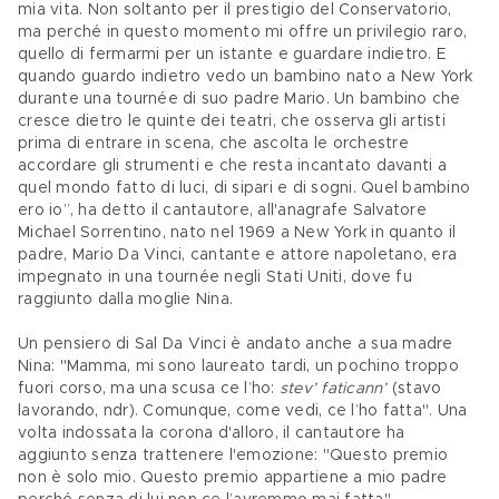
mia vita. Non soltanto per il prestigio del Conservatorio, 
ma perché in questo momento mi offre un privilegio raro, 
quello di fermarmi per un istante e guardare indietro. E 
quando guardo indietro vedo un bambino nato a New York 
durante una tournée di suo padre Mario. Un bambino che 
cresce dietro le quinte dei teatri, che osserva gli artisti 
prima di entrare in scena, che ascolta le orchestre 
accordare gli strumenti e che resta incantato davanti a 
quel mondo fatto di luci, di sipari e di sogni. Quel bambino 
ero io”, ha detto il cantautore, all'anagrafe Salvatore 
Michael Sorrentino, nato nel 1969 a New York in quanto il 
padre, Mario Da Vinci, cantante e attore napoletano, era 
impegnato in una tournée negli Stati Uniti, dove fu 
raggiunto dalla moglie Nina. 
Un pensiero di Sal Da Vinci è andato anche a sua madre 
Nina: "Mamma, mi sono laureato tardi, un pochino troppo 
fuori corso, ma una scusa ce l’ho: 
stev’ faticann’ 
(stavo 
lavorando, ndr). Comunque, come vedi, ce l’ho fatta". Una 
volta indossata la corona d'alloro, il cantautore ha 
aggiunto senza trattenere l'emozione: "Questo premio 
non è solo mio. Questo premio appartiene a mio padre 