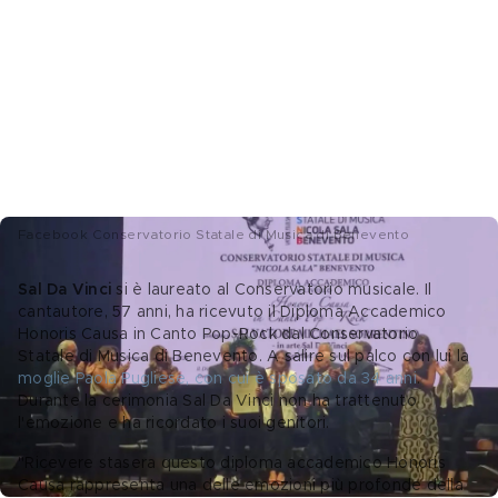
Facebook Conservatorio Statale di Musica di Benevento
Sal Da Vinci
 si è laureato al Conservatorio musicale. Il 
cantautore, 57 anni, ha ricevuto il Diploma Accademico 
Honoris Causa in Canto Pop-Rock dal Conservatorio 
Statale di Musica di Benevento. A salire sul palco con lui la 
moglie Paola Pugliese, con cui è sposato da 34 anni
. 
Durante la cerimonia Sal Da Vinci non ha trattenuto 
l'emozione e ha ricordato i suoi genitori.  
"Ricevere stasera questo diploma accademico Honoris 
Causa rappresenta una delle emozioni più profonde della 