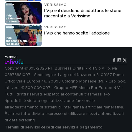
VERISSIMO
I Vip e il desiderio di adottare: le storie
raccontate a Verissimo
VERISSIMO
I Vip che hanno scelto l'adozione
Copyright ©1999-2026 RTI Business Digital - RTI S.p.A.: p. iva
03976881007 - Sede legale: Largo del Nazareno 8, 00187 Roma.
Uffici: Viale Europa 46, 20093 Cologno Monzese (MI) - Cap. Soc.
int. vers. € 500.000.007 - Gruppo MFE Media For Europe N.V. -
Tutti i diritti riservati. Rispetto ai contenuti trasmessi e/o
riprodotti è vietata ogni utilizzazione funzionale
all'addestramento di sistemi di intelligenza artificiale generativa.
È altresì fatto divieto espresso di utilizzare mezzi automatizzati
di data scraping.
Termini di servizio
Recedi dai servizi a pagamento