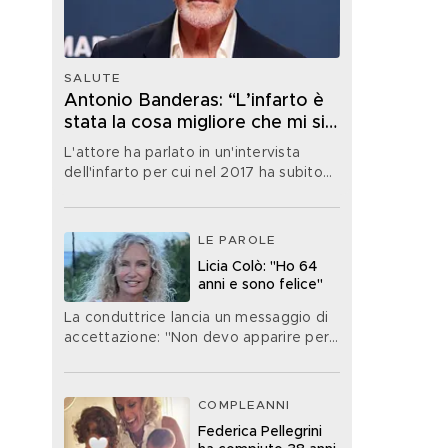
SALUTE
Antonio Banderas: “L’infarto è
stata la cosa migliore che mi sia
mai capitata nella vita”
L'attore ha parlato in un'intervista
dell'infarto per cui nel 2017 ha subito
un'operazione
LE PAROLE
Licia Colò: "Ho 64
anni e sono felice"
La conduttrice lancia un messaggio di
accettazione: "Non devo apparire per
forza di un'età che non ho"
COMPLEANNI
Federica Pellegrini