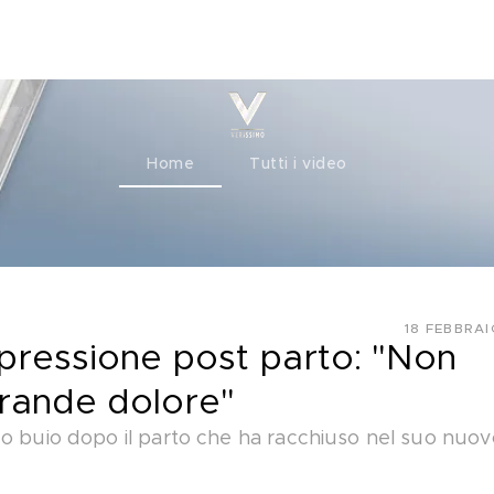
ty+
Channels
Corporate
Home
Tutti i video
18 FEBBRA
epressione post parto: "Non
grande dolore"
do buio dopo il parto che ha racchiuso nel suo nuov