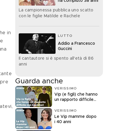
ha compiuto 38 anni
La campionessa pubblica uno scatto
con le figlie Matilde e Rachele
he in 
LUTTO
e 
Addio a Francesco
Guccini
una 
Il cantautore si è spento all'età di 86
anni
Guarda anche
mpre 
VERISSIMO
Vip (e figli) che hanno
un rapporto difficile
con i genitori
VERISSIMO
Le Vip mamme dopo
i 40 anni