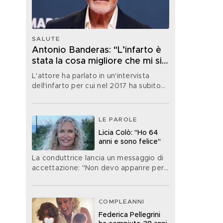
SALUTE
Antonio Banderas: “L’infarto è
stata la cosa migliore che mi sia
mai capitata nella vita”
L'attore ha parlato in un'intervista
dell'infarto per cui nel 2017 ha subito
un'operazione
LE PAROLE
Licia Colò: "Ho 64
anni e sono felice"
La conduttrice lancia un messaggio di
accettazione: "Non devo apparire per
forza di un'età che non ho"
COMPLEANNI
Federica Pellegrini