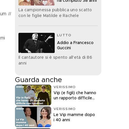
ha compiuto 38 anni
La campionessa pubblica uno scatto
bum 
Il 
con le figlie Matilde e Rachele
LUTTO
Addio a Francesco
Guccini
Il cantautore si è spento all'età di 86
anni
Guarda anche
VERISSIMO
Vip (e figli) che hanno
un rapporto difficile
con i genitori
VERISSIMO
Le Vip mamme dopo
i 40 anni