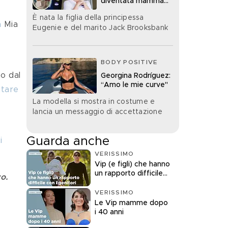
diventata mamma
per la terza volta
È nata la figlia della principessa
a
 Mia 
Eugenie e del marito Jack Brooksbank
 
BODY POSITIVE
o dal 
Georgina Rodríguez:
“Amo le mie curve"
ttare 
La modella si mostra in costume e
lancia un messaggio di accettazione
 
Guarda anche
i
VERISSIMO
Vip (e figli) che hanno
un rapporto difficile
o.
con i genitori
VERISSIMO
Le Vip mamme dopo
i 40 anni