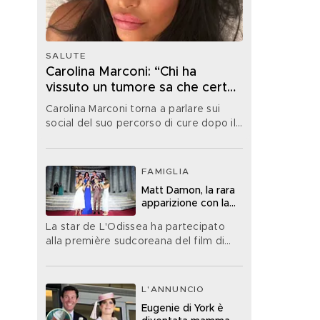
SALUTE
Carolina Marconi: “Chi ha
vissuto un tumore sa che certe
paure non se ne vanno mai
Carolina Marconi torna a parlare sui
davvero”
social del suo percorso di cure dopo il
tumore e rivela di aver avuto paura di
recente
FAMIGLIA
Matt Damon, la rara
apparizione con la
moglie e le figlie
La star de L'Odissea ha partecipato
alla première sudcoreana del film di
Christopher Nolan con la moglie e le
figlie minori
L'ANNUNCIO
Eugenie di York è