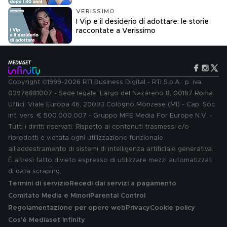
VERISSIMO
I Vip e il desiderio di adottare: le storie
raccontate a Verissimo
Copyright ©1999-2026 RTI Business Digital - RTI S.p.A.: p. iva
03976881007 - Sede legale: Largo del Nazareno 8, 00187 Roma.
Uffici: Viale Europa 46, 20093 Cologno Monzese (MI) - Cap. Soc.
int. vers. € 500.000.007 - Gruppo MFE Media For Europe N.V. -
Tutti i diritti riservati. Rispetto ai contenuti trasmessi e/o
riprodotti è vietata ogni utilizzazione funzionale
all'addestramento di sistemi di intelligenza artificiale generativa.
È altresì fatto divieto espresso di utilizzare mezzi automatizzati
di data scraping.
Termini di servizio
Recedi dai servizi a pagamento
Comitato Media e Minori
Parental Control
Regolamentazione per opere web
Privacy
Cookie policy
Cos'è Mediaset Infinity