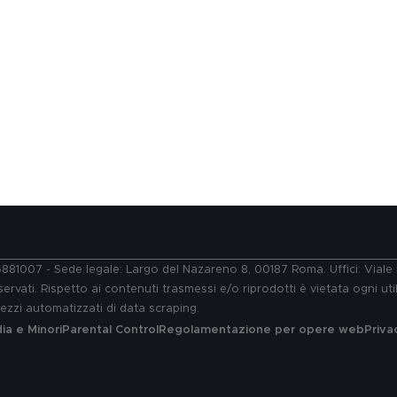
76881007 - Sede legale: Largo del Nazareno 8, 00187 Roma. Uffici: Vial
ervati. Rispetto ai contenuti trasmessi e/o riprodotti è vietata ogni uti
 mezzi automatizzati di data scraping.
a e Minori
Parental Control
Regolamentazione per opere web
Priva