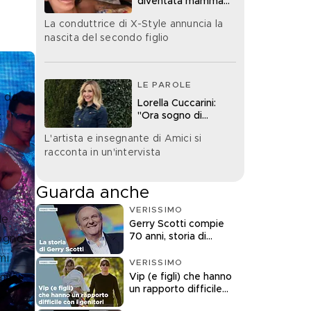
diventata mamma
bis
La conduttrice di X-Style annuncia la
nascita del secondo figlio
LE PAROLE
 da 
Lorella Cuccarini:
"Ora sogno di
 
diventare nonna"
L'artista e insegnante di Amici si
racconta in un'intervista
Guarda anche
VERISSIMO
le 
Gerry Scotti compie
70 anni, storia di
ogno 
un'icona della tv
mi 
VERISSIMO
Vip (e figli) che hanno
 mia 
un rapporto difficile
.
con i genitori