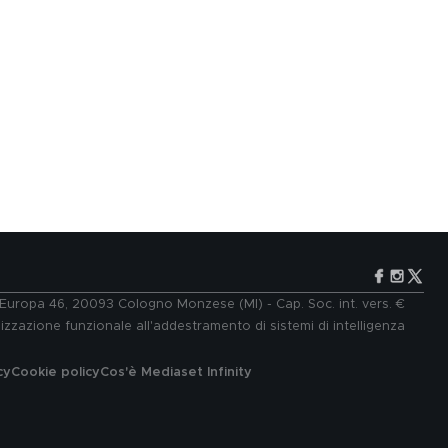
e Europa 46, 20093 Cologno Monzese (MI) - Cap. Soc. int. vers. €
lizzazione funzionale all'addestramento di sistemi di intelligenza
cy
Cookie policy
Cos'è Mediaset Infinity