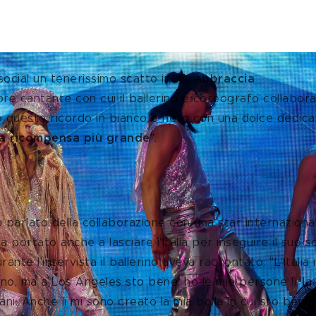
 social un tenerissimo scatto in cui 
abbraccia 
bre cantante con cui il ballerino e coreografo collabora
questo ricordo in bianco e nero con una dolce dedica:
la ricompensa più grande
". 
on Jennifer Lopez
 parlato della collaborazione con una star internaziona
 portato anche a lasciare l'Italia per inseguire il suo s
ante l'intervista il ballerino aveva raccontato: "L'Italia 
iano, ma a Los Angeles sto bene, ho le mie persone lì, la
liani. Anche lì mi sono creato la mia bolla in cui sto bene"