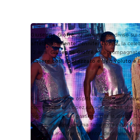
Giuseppe Giofrè
, 32 anni, ha condiviso sui
affettuosamente Jennifer Lopez,
 la cele
12 anni. 
Giuseppe Giofré
 ha accompagnato 
"
Essere così apprezzato e ben voluto è 
Giuseppe Giofrè, il legame c
Giuseppe Giofrè, ospite a 
Verissimo, 
aveva
come Jennifer Lopez, un'esperienza che l'ha
e coltivare la sua passione per la danza. Dur
manca, mi manca la mia famiglia, il cibo ital
routine, il mio bar preferito, degli amici ita