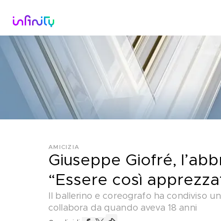
Catalogo
Dirette Tv
Scopri Infini
AMICIZIA
Giuseppe Giofré, l’abb
“Essere così apprezza
Il ballerino e coreografo ha condiviso u
collabora da quando aveva 18 anni