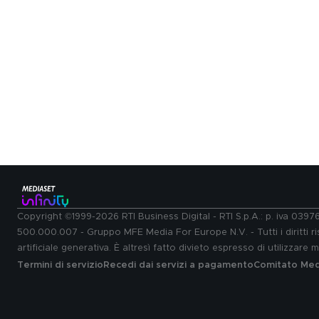
Copyright ©1999-2026 RTI Business Digital - RTI S.p.A.: p. iva 039
500.000.007 - Gruppo MFE Media For Europe N.V. - Tutti i diritti ris
artificiale generativa. È altresì fatto divieto espresso di utilizzare
Termini di servizio
Recedi dai servizi a pagamento
Comitato Medi