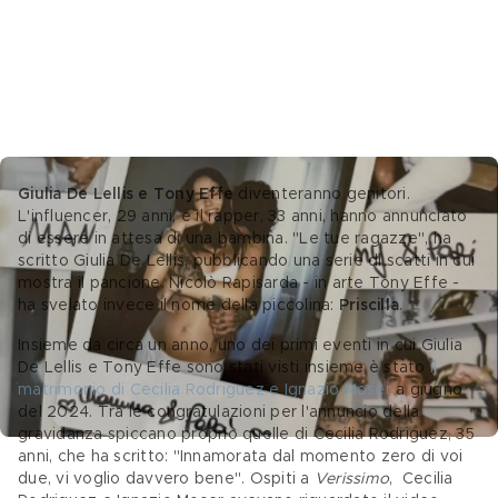
Giulia De Lellis e Tony Effe 
diventeranno genitori. 
L'influencer, 29 anni, e il rapper, 33 anni, hanno annunciato 
di essere in attesa di una bambina. "Le tue ragazze", ha 
scritto Giulia De Lellis, pubblicando una serie di scatti in cui 
mostra il pancione. Nicolò Rapisarda - in arte Tony Effe - 
ha svelato invece il nome della piccolina: 
Priscilla
.
Insieme da circa un anno, uno dei primi eventi in cui Giulia 
De Lellis e Tony Effe sono stati visti insieme è stato 
il 
matrimonio di Cecilia Rodriguez e Ignazio Moser
 a giugno 
del 2024. Tra le congratulazioni per l'annuncio della 
gravidanza spiccano proprio quelle di Cecilia Rodriguez, 35 
anni, che ha scritto: "Innamorata dal momento zero di voi 
due, vi voglio davvero bene". Ospiti a 
Verissimo
,  Cecilia 