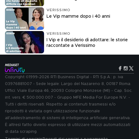
VERISSIMO
Le Vip mamme dopo i 40 anni
VERISSIMO
I Vip e il desiderio di adottare: le storie
raccontate a Verissimo
Copyright ©1999-2026 RTI Business Digital - RTI S.p.A.: p. iva
03976881007 - Sede legale: Largo del Nazareno 8, 00187 Roma.
Uffici: Viale Europa 46, 20093 Cologno Monzese (MI) - Cap. Soc.
int. vers. € 500.000.007 - Gruppo MFE Media For Europe N.V. -
Tutti i diritti riservati. Rispetto ai contenuti trasmessi e/o
riprodotti è vietata ogni utilizzazione funzionale
all'addestramento di sistemi di intelligenza artificiale generativa.
È altresì fatto divieto espresso di utilizzare mezzi automatizzati
di data scraping.