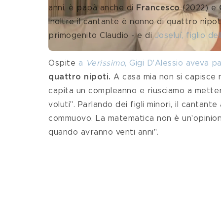
anni, è papà anche di 
Francesco
 (2022) e 
Inoltre il cantante è nonno di quattro nipoti
primogenito Claudio - e di 
Joseluí, figlio d
Ospite 
a 
Verissimo
, Gigi D'Alessio aveva p
quattro nipoti.
 A casa mia non si capisce n
capita un compleanno e riusciamo a metterl
voluti". Parlando dei figli minori, il cantant
commuovo. La matematica non è un'opinione,
quando avranno venti anni".