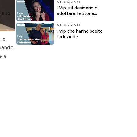
VERISSIMO
I Vip e il desiderio di
l suo 
adottare: le storie
raccontate a
Verissimo
VERISSIMO
I Vip che hanno scelto
l'adozione
i e 
Quando 
e e 