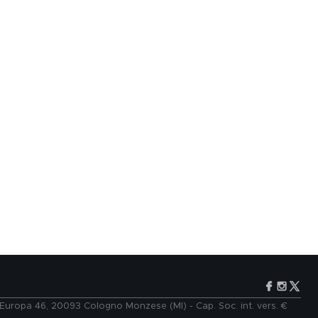
e Europa 46, 20093 Cologno Monzese (MI) - Cap. Soc. int. vers. €