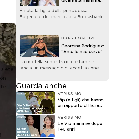
diventata mamma
per la terza volta
È nata la figlia della principessa
Eugenie e del marito Jack Brooksbank
 tre 
BODY POSITIVE
Georgina Rodríguez:
“Amo le mie curve"
 
La modella si mostra in costume e
lancia un messaggio di accettazione
 siete 
Non 
Guarda anche
lle 
VERISSIMO
Vip (e figli) che hanno
un rapporto difficile
con i genitori
VERISSIMO
Le Vip mamme dopo
 
i 40 anni
9 