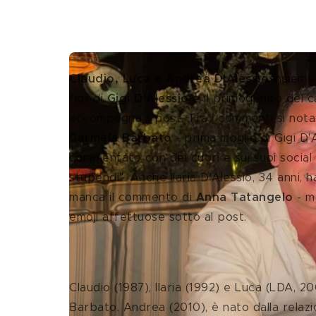
Claudio, Luca e Andrea D'Alessio
 insieme
figli di 
Gigi D'Alessio
 è il primogenito del 
accompagna il post. Tra i commenti si nota 
Carmela Barbato
 - prima moglie di Gigi D'
commentato con dei cuori e sui suoi social h
stupendi". Anche Ilaria D'Alessio, 34 anni,
manca il commento di 
Anna Tatangelo 
- m
emoji affettuose sotto al post. 
Claudio (1987), Ilaria (1992) e Luca (LDA, 2
Barbato. Andrea (2010), è nato dalla relaz