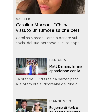
SALUTE
Carolina Marconi: “Chi ha
vissuto un tumore sa che certe
paure non se ne vanno mai
Carolina Marconi torna a parlare sui
davvero”
social del suo percorso di cure dopo il
tumore e rivela di aver avuto paura di
recente
FAMIGLIA
Matt Damon, la rara
apparizione con la
moglie e le figlie
La star de L'Odissea ha partecipato
alla première sudcoreana del film di
Christopher Nolan con la moglie e le
figlie minori
L'ANNUNCIO
Eugenie di York è