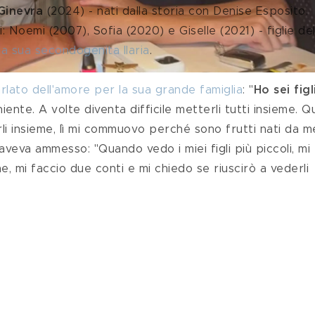
Ginevra
 (2024) - nati dalla storia con Denise Esposito. 
: Noemi (2007), Sofia (2020) e Giselle (2021) - figlie de
ella sua secondogenita Ilaria
.
arlato dell'amore per la sua grande famiglia
: "
Ho sei figl
iente. A volte diventa difficile metterli tutti insieme. 
i insieme, lì mi commuovo perché sono frutti nati da m
e aveva ammesso: "Quando vedo i miei figli più piccoli, mi 
 mi faccio due conti e mi chiedo se riuscirò a vederli 