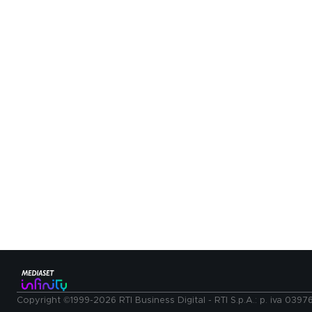
Copyright ©1999-2026 RTI Business Digital - RTI S.p.A.: p. iva 039