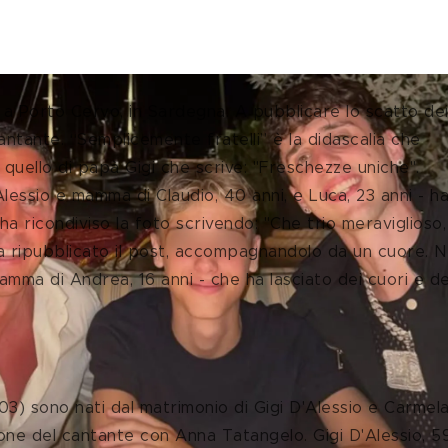
 a Porto Cervo, in Sardegna. A pubblicare lo scatto dei
cantante. “Semplicemente fratelli” è la didascalia che 
quello di papà Gigi che scrive: "Freschezze uniche". 
Alessio e mamma di Claudio, 40 anni, e Luca, 23 anni - ha
a ricondiviso la foto scrivendo: "Che trio meraviglioso,
 ha ripubblicato il post, accompagnandolo da un cuore. 
amma di Andrea,
16 anni - che ha lasciato dei cuori e de
003) sono nati dal matrimonio di Gigi D'Alessio e Carmela
ione del cantante con Anna Tatangelo. Gigi D'Alessio, 5