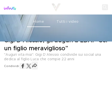
Home
Tutti i video
PADRI E FIGLI
27 MARZO 2025
Gigi D’Alessio, gli auguri a LDA: “Sei
un figlio meraviglioso”
"Auguri vita mia": Gigi D’Alessio condivide sui social una
dedica al figlio Luca che compie 22 anni
Condividi: