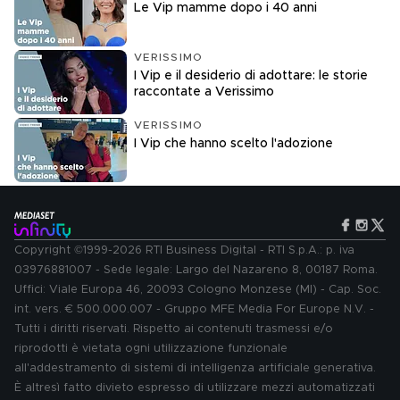
Le Vip mamme dopo i 40 anni
VERISSIMO
I Vip e il desiderio di adottare: le storie
raccontate a Verissimo
VERISSIMO
I Vip che hanno scelto l'adozione
Copyright ©1999-2026 RTI Business Digital - RTI S.p.A.: p. iva
03976881007 - Sede legale: Largo del Nazareno 8, 00187 Roma.
Uffici: Viale Europa 46, 20093 Cologno Monzese (MI) - Cap. Soc.
int. vers. € 500.000.007 - Gruppo MFE Media For Europe N.V. -
Tutti i diritti riservati. Rispetto ai contenuti trasmessi e/o
riprodotti è vietata ogni utilizzazione funzionale
all'addestramento di sistemi di intelligenza artificiale generativa.
È altresì fatto divieto espresso di utilizzare mezzi automatizzati