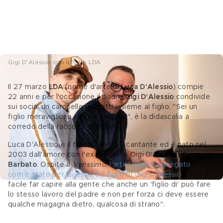
Gigi D'Alessio con il figlio LDA
Il 27 marzo 
LDA
 (nome d'arte di 
Luca D'Alessio
) compie 
22 anni e per l'occasione il padre 
Gigi D'Alessio
 condivide 
sui social un carosello di scatti insieme al figlio. "Sei un 
figlio meraviglioso. Auguri vita mia", è la didascalia a 
corredo della raccolta di foto.
Luca D'Alessio è il terzo figlio del cantante ed è nato nel 
2003 dall'amore con l'ex moglie di Gigi D'Alessio, 
Carmela 
Barbato
. Ospite a 
Verissimo
, 
l'artista aveva spiegato 
com'è stato per lui essere il figlio di Gigi d'Alessio
: "Non è 
facile far capire alla gente che anche un 'figlio di' può fare 
lo stesso lavoro del padre e non per forza ci deve essere 
qualche magagna dietro, qualcosa di strano". 