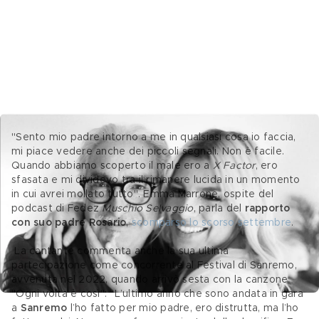
"Sento mio padre intorno a me in qualsiasi cosa io faccia, 
mi piace vedere anche dei piccoli segnali. Non è facile. 
Quando abbiamo scoperto il male ero a 
X Factor
, ero 
sfasata e mi dividevo tra il rimanere lucida in un momento 
in cui avrei mollato tutto". Emma Marrone, ospite del 
podcast di Fedez 
Muschio Selvaggio
, parla del 
rapporto 
con suo padre Rosario
, 
scomparso lo scorso settembre
.
 La cantante commenta anche la sua ultima 
partecipazione come concorrente al Festival di Sanremo, 
avvenuta nel 2022, quando arrivò sesta con la canzone 
"Ogni volta è così": “L’ultimo anno che sono andata in gara 
a 
Sanremo
 l’ho fatto per mio padre, ero distrutta, ma l’ho 