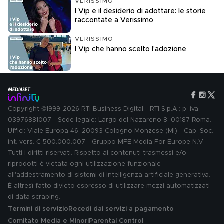
VERISSIMO
I Vip e il desiderio di adottare: le storie
raccontate a Verissimo
VERISSIMO
I Vip che hanno scelto l'adozione
Copyright ©1999-2026 RTI Business Digital - RTI S.p.A.: p. iva
03976881007 - Sede legale: Largo del Nazareno 8, 00187 Roma.
Uffici: Viale Europa 46, 20093 Cologno Monzese (MI) - Cap. Soc.
int. vers. € 500.000.007 - Gruppo MFE Media For Europe N.V. -
Tutti i diritti riservati. Rispetto ai contenuti trasmessi e/o
riprodotti è vietata ogni utilizzazione funzionale
all'addestramento di sistemi di intelligenza artificiale generativa.
È altresì fatto divieto espresso di utilizzare mezzi automatizzati
di data scraping.
Termini di servizio
Recedi dai servizi a pagamento
Comitato Media e Minori
Parental Control