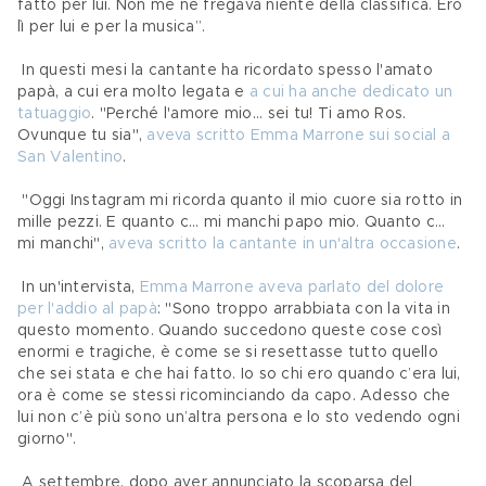
fatto per lui. Non me ne fregava niente della classifica. Ero 
lì per lui e per la musica”. 
 In questi mesi la cantante ha ricordato spesso l'amato 
papà, a cui era molto legata e 
a cui ha anche dedicato un 
tatuaggio
. "Perché l'amore mio... sei tu! Ti amo Ros. 
Ovunque tu sia", 
aveva scritto Emma Marrone sui social a 
San Valentino
.
 "Oggi Instagram mi ricorda quanto il mio cuore sia rotto in 
mille pezzi. E quanto c... mi manchi papo mio. Quanto c... 
mi manchi", 
aveva scritto la cantante in un'altra occasione
.
 In un'intervista, 
Emma Marrone aveva parlato del dolore 
per l'addio al papà
: "Sono troppo arrabbiata con la vita in 
questo momento. Quando succedono queste cose così 
enormi e tragiche, è come se si resettasse tutto quello 
che sei stata e che hai fatto. Io so chi ero quando c’era lui, 
ora è come se stessi ricominciando da capo. Adesso che 
lui non c’è più sono un’altra persona e lo sto vedendo ogni 
giorno".
 A settembre, dopo aver annunciato la scoparsa del 