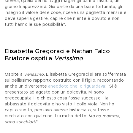
severa, quella dei no. Oggi magari gli danno fastidio, un 
giorno li apprezzerà. Già parte da una base fortunata, gli 
insegno il valore delle cose, riceve una paghetta mensile e 
deve saperla gestire, capire che niente è dovuto e non 
tutti hanno le sue possibilità".
Elisabetta Gregoraci e Nathan Falco 
Briatore ospiti a 
Verissimo
Ospite a 
Verissimo
, Elisabetta Gregoraci si era soffermata 
sul bellissimo rapporto costruito con il figlio, raccontando 
anche un divertente 
aneddoto che lo riguardava
: "Si è 
presentato ad agosto con un dolcevita. Mi sono 
preoccupata. Ho chiesto cosa fosse successo. Ha 
abbassato il dolcevita e ho visto il collo viola. Non ho 
capito subito, pensavo avesse bisticciato, si fosse 
picchiato con qualcuno. Lui mi ha detto: 
Ma no mamma, 
sono succhiotti
".