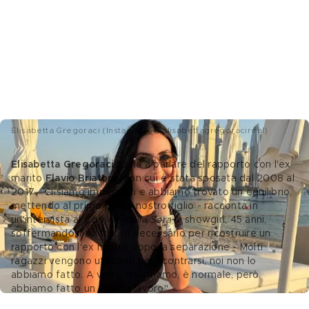
Elisabetta Gregoraci (Instagram_@elisabettagregoracireal)
Elisabetta Gregoraci
 torna a parlare del rapporto con l'ex 
marito 
Flavio Briatore
, con cui è stata sposata dal 2008 al 
2017. "Ci siamo impegnati e abbiamo trovato un equilibrio, 
mettendo al primo posto nostro figlio - racconta in 
un'intervista al 
Corriere della Sera
 la showgirl, 45 anni, 
soffermandosi sul lavoro necessario per ricostruire un 
rapporto con l'ex marito dopo la separazione - Molti 
ragazzi vengono utilizzati per scontrarsi, noi non lo 
abbiamo fatto. A volte discutiamo, è normale, però 
abbiamo fatto un ottimo lavoro".