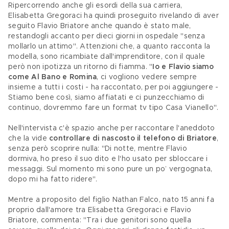
Ripercorrendo anche gli esordi della sua carriera, 
Elisabetta Gregoraci ha quindi proseguito rivelando di aver 
seguito Flavio Briatore anche quando è stato male, 
restandogli accanto per dieci giorni in ospedale "senza 
mollarlo un attimo". Attenzioni che, a quanto racconta la 
modella, sono ricambiate dall'imprenditore, con il quale 
però non ipotizza un ritorno di fiamma. "
Io e Flavio siamo 
come Al Bano e Romina
, ci vogliono vedere sempre 
insieme a tutti i costi - ha raccontato, per poi aggiungere - 
Stiamo bene così, siamo affiatati e ci punzecchiamo di 
continuo, dovremmo fare un format tv tipo Casa Vianello".
Nell'intervista c'è spazio anche per raccontare l'aneddoto 
che la vide 
controllare di nascosto il telefono di Briatore
, 
senza però scoprire nulla: "Di notte, mentre Flavio 
dormiva, ho preso il suo dito e l'ho usato per sbloccare i 
messaggi. Sul momento mi sono pure un po’ vergognata, 
dopo mi ha fatto ridere".
Mentre a proposito del figlio Nathan Falco, nato 15 anni fa 
proprio dall'amore tra Elisabetta Gregoraci e Flavio 
Briatore, commenta: "Tra i due genitori sono quella 