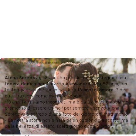
Alena Seredova con il marito Alessandro Nasi
Alena Seredova
, 48 anni, ha pubblicato su Instagram una 
tenera dedica per il marito Alessandro Nasi, 
52 anni, per 
festeggiare anche sui social i loro 
13 anni di amore
, 3 dei 
quali trascorsi come marito e moglie. 
"13 anni fa ci siamo incontrati, ma è da 3 anni che abbiamo 
promesso di essere un 'noi' per sempre - scrive Alena 
Seredova a corredo di una foto del giorno del matrimonio 
- La nostra storia non è nata da un copione già scritto, ma 
dalla bellezza di esserci scelti giorno dopo giorno".