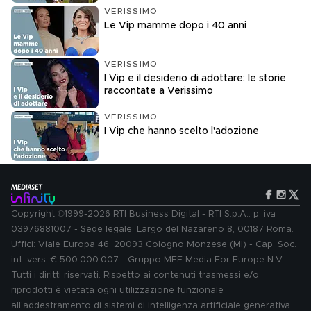
VERISSIMO
Le Vip mamme dopo i 40 anni
VERISSIMO
I Vip e il desiderio di adottare: le storie
raccontate a Verissimo
VERISSIMO
I Vip che hanno scelto l'adozione
Copyright ©1999-2026 RTI Business Digital - RTI S.p.A.: p. iva
03976881007 - Sede legale: Largo del Nazareno 8, 00187 Roma.
Uffici: Viale Europa 46, 20093 Cologno Monzese (MI) - Cap. Soc.
int. vers. € 500.000.007 - Gruppo MFE Media For Europe N.V. -
Tutti i diritti riservati. Rispetto ai contenuti trasmessi e/o
riprodotti è vietata ogni utilizzazione funzionale
all'addestramento di sistemi di intelligenza artificiale generativa.