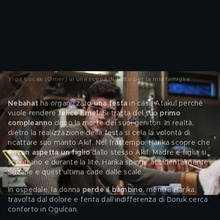
Yigit Kocak (Omer) in una scena di Tutto per la mia famiglia
Nebahat
 ha organizzato 
una festa
 in casa Atakul perché 
vuole rendere
 felice Emel.
 Si tratta del suo 
primo 
compleanno
 dopo la morte dei suoi genitori. In realtà, 
dietro la realizzazione della festa si cela la volontà di 
ricattare suo marito Akif. Nel frattempo, Harika scopre che 
Suzan aspetta un figlio
 dallo stesso Akif. Madre e figlia si 
scontrano e durante la lite, Harika spinge accidentalmente 
Suzane e quest'ultima cade dalle scale. 
In ospedale, la donna 
perde il bambino
, mentre Harika, 
travolta dal dolore e ferita dall'indifferenza di Doruk cerca 
conforto in Ogulcan. 