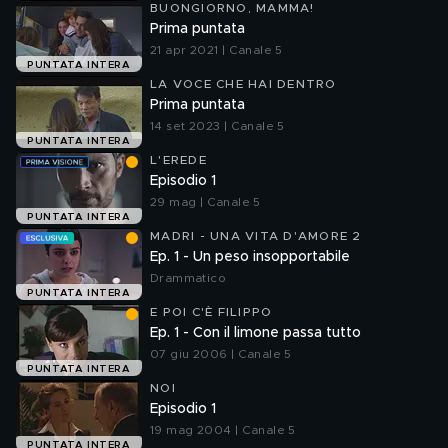
BUONGIORNO, MAMMA!
Prima puntata
21 apr 2021 | Canale 5
PUNTATA INTERA
LA VOCE CHE HAI DENTRO
Prima puntata
14 set 2023 | Canale 5
PUNTATA INTERA
L'EREDE
Episodio 1
29 mag | Canale 5
PUNTATA INTERA
MADRI - UNA VITA D'AMORE 2
Ep. 1 - Un peso insopportabile
Drammatico
PUNTATA INTERA
E POI C'È FILIPPO
Ep. 1 - Con il limone passa tutto
07 giu 2006 | Canale 5
PUNTATA INTERA
NOI
Episodio 1
19 mag 2004 | Canale 5
PUNTATA INTERA