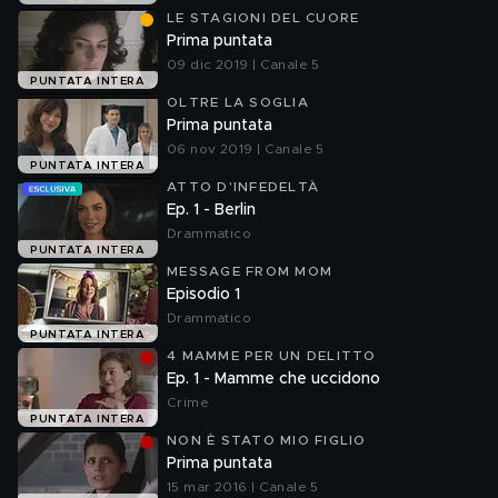
LE STAGIONI DEL CUORE
Prima puntata
09 dic 2019 | Canale 5
PUNTATA INTERA
OLTRE LA SOGLIA
Prima puntata
06 nov 2019 | Canale 5
PUNTATA INTERA
ATTO D'INFEDELTÀ
Ep. 1 - Berlin
Drammatico
PUNTATA INTERA
MESSAGE FROM MOM
Episodio 1
Drammatico
PUNTATA INTERA
4 MAMME PER UN DELITTO
Ep. 1 - Mamme che uccidono
Crime
PUNTATA INTERA
NON È STATO MIO FIGLIO
Prima puntata
15 mar 2016 | Canale 5