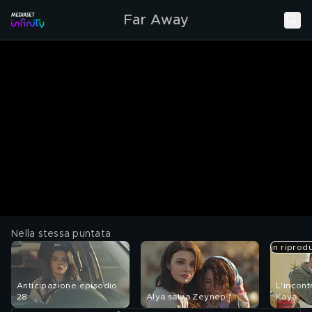
Far Away
Nella stessa puntata
in riprod
Anticipazione episodio
L'incont
28
Alya salva Zeynep
Kaya