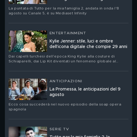
La puntata di Tutto per la mia famiglia 2, andata in onda l'8
agosto su Canale 5, è su Mediaset Infinity
ENTERTAINMENT
Kylie Jenner: stile, luci e ombre
dell’icona digitale che compie 29 anni
Dai capelli turchesi dell’epoca King Kylie alla couture di
Schiaparelli, dai Lip Kit diventati un fenomeno globale al
nuovo corso del suo brand Khy: Kylie Jenner festeggia il suo
compleanno. Ritratto di una star che ha trasformato la propria
immagine in un linguaggio, un’impresa e un territorio di
contraddizioni
ANTICIPAZIONI
La Promessa, le anticipazioni del 9
agosto
Ecco cosa succederà nel nuovo episodio della soap opera
spagnola
SERIE TV