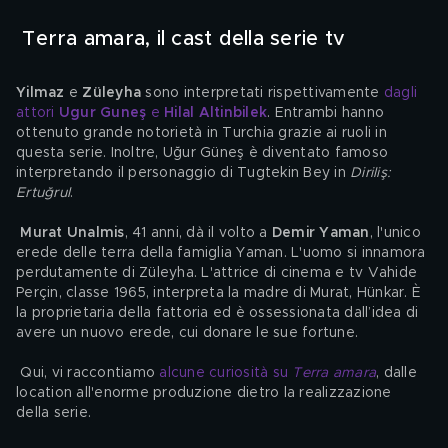
 Terra amara, il cast della serie tv 
Yilmaz
 e 
Züleyha
 sono interpretati rispettivamente 
dagli 
attori 
Ugur Guneş
 e 
Hilal Altinbilek
. Entrambi hanno 
ottenuto grande notorietà in Turchia grazie ai ruoli in 
questa serie. Inoltre, Uğur Güneş è diventato famoso 
interpretando il personaggio di Tugtekin Bey in 
Diriliş: 
Ertuğrul
.
Murat Unalmis
, 41 anni, dà il volto a 
Demir Yaman
, l'unico 
erede delle terra della famiglia Yaman. L'uomo si innamora 
perdutamente di Züleyha. L'attrice di cinema e tv Vahide 
Perçin, classe 1965, interpreta la madre di Murat, Hünkar. È 
la proprietaria della fattoria ed è ossessionata dall’idea di 
avere un nuovo erede, cui donare le sue fortune.
 Qui, vi raccontiamo 
alcune curiosità su 
Terra amara
, dalle 
location all'enorme produzione dietro la realizzazione 
della serie.