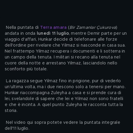
 Nella puntata di 
Terra amara
 (
Bir Zamanlar Çukurova
) 
andata in onda
 lunedì 11 luglio
, mentre Demir parte per un 
viaggio d'affari, Hunkar decide di telefonare alle forze 
dell'ordine per rivelare che Yilmaz si nasconde in casa sua. 
Nel frattempo Yilmaz recupera i documenti e li sotterra in 
un campo della tenuta. I militari si recano alla tenuta nel 
cuore della notte e arrestano Yilmaz, lasciandolo nello 
sconforto più totale.
 La ragazza segue Yilmaz fino in prigione, pur di vederlo 
un'ultima volta, ma i due riescono solo a tenersi per mano. 
Hunkar riaccompagna Zuleyha a casa e si prende cura di 
lei, svelandole di sapere che lei e Yilmaz non sono fratelli 
e che è incinta. A quel punto Zuleyha le racconta tutta la 
storia.  
 Nel video qui sopra potete vedere la puntata integrale 
dell'11 luglio. 