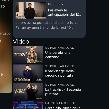
SERIE TV
so, 
Far away, le
 
anticipazioni del 10
agosto
La prossima puntata della serie turca
Far away andrà in onda lunedì 10
agosto su Canale 5
vitato 
a 
Video
 
SUPER KARAOKE
Una parola, una
canzone
SUPER KARAOKE
Il backstage della
ne 
seconda puntata
SUPER KARAOKE
La tracklist - Seconda
puntata
LA RUOTA DELLA
FORTUNA
Greta alla Ruota delle