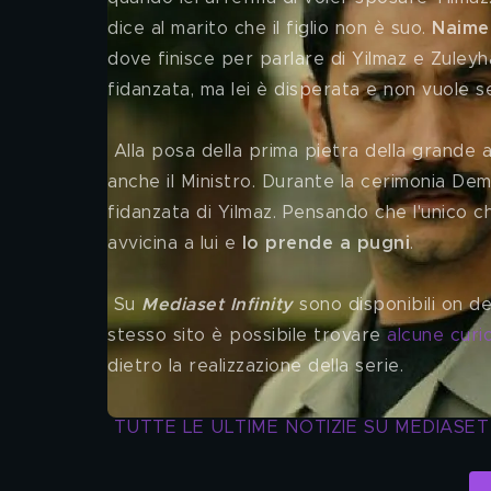
dice al marito che il figlio non è suo. 
Naime
dove finisce per parlare di Yilmaz e Zuleyh
fidanzata, ma lei è disperata e non vuole se
 Alla posa della prima pietra della grande 
anche il Ministro. Durante la cerimonia Dem
fidanzata di Yilmaz. Pensando che l'unico c
avvicina a lui e 
lo prende a pugni
. 
 Su 
Mediaset Infinity
 sono disponibili on d
stesso sito è possibile trovare 
alcune curio
dietro la realizzazione della serie.
TUTTE LE ULTIME NOTIZIE SU MEDIASET