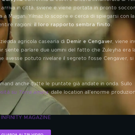
 arriva in città, sviene e viene portata in pronto soccor
a a Mujgan. Yilmaz lo scopre e cerca di spiegarsi con la
ntire ragioni: 
il loro rapporto sembra finito
. 
azienda agricola casearia di 
Demir e Cengaver
, viene in
ir sente parlare due uomini del fatto che Zuleyha era l
he avesse potuto rivelare il segreto fosse Cengaver, si
emand anche tutte le puntate già andate in onda. Sullo 
sità su 
Terra amara
, dalle location all'enorme produzio
 INFINITY MAGAZINE
GUARDA ALTRI VIDEO