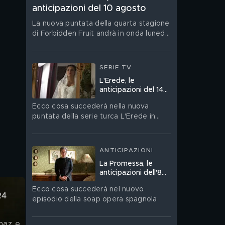
anticipazioni del 10 agosto
La nuova puntata della quarta stagione
di Forbidden Fruit andrà in onda lunedì
10 agosto su Canale 5
SERIE TV
L'Erede, le
anticipazioni del 14
agosto
Ecco cosa succederà nella nuova
puntata della serie turca L'Erede in
onda venerdì 14 agosto su Canale 5
ANTICIPAZIONI
La Promessa, le
anticipazioni dell'8
agosto
Ecco cosa succederà nel nuovo
24 
episodio della soap opera spagnola
maz e 