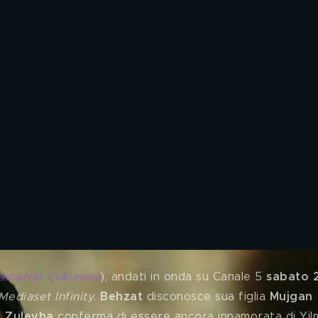
Zamanlar Çukurova
), andati in onda su Canale 5
 sabato 
Mediaset Infinity
. 
Behzat
 disconosce sua figlia 
Mujgan
 
Zuleyha 
conferma di essere ancora innamorata di Yil