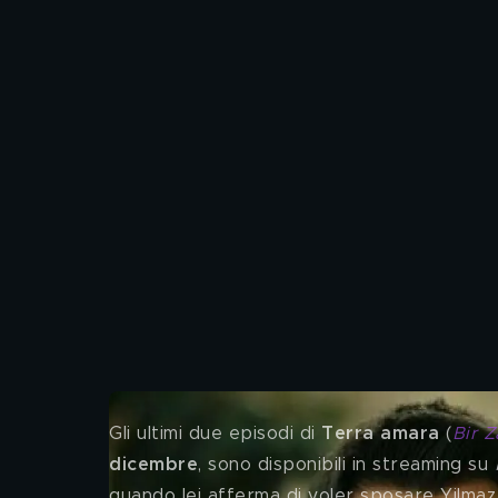
Gli ultimi due episodi di 
Terra amara
 (
Bir 
dicembre
, sono disponibili in streaming su 
quando lei afferma di voler sposare Yilmaz.