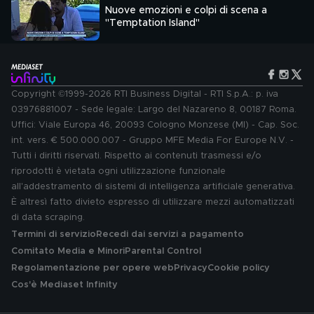
Nuove emozioni e colpi di scena a
"Temptation Island"
Copyright ©1999-2026 RTI Business Digital - RTI S.p.A.: p. iva
03976881007 - Sede legale: Largo del Nazareno 8, 00187 Roma.
Uffici: Viale Europa 46, 20093 Cologno Monzese (MI) - Cap. Soc.
int. vers. € 500.000.007 - Gruppo MFE Media For Europe N.V. -
Tutti i diritti riservati. Rispetto ai contenuti trasmessi e/o
riprodotti è vietata ogni utilizzazione funzionale
all'addestramento di sistemi di intelligenza artificiale generativa.
È altresì fatto divieto espresso di utilizzare mezzi automatizzati
di data scraping.
Termini di servizio
Recedi dai servizi a pagamento
Comitato Media e Minori
Parental Control
Regolamentazione per opere web
Privacy
Cookie policy
Cos'è Mediaset Infinity