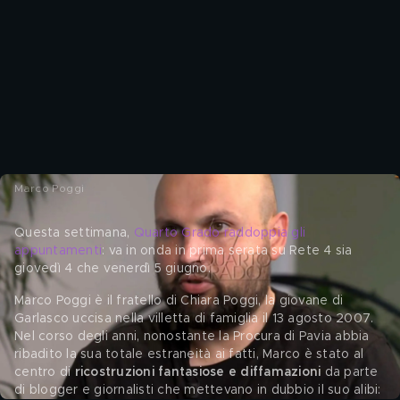
Marco Poggi
Questa settimana, 
Quarto Grado raddoppia gli 
appuntamenti
: va in onda in prima serata su Rete 4 sia 
giovedì 4 che venerdì 5 giugno.
Marco Poggi è il fratello di Chiara Poggi, la giovane di 
Garlasco uccisa nella villetta di famiglia il 13 agosto 2007. 
Nel corso degli anni, nonostante la Procura di Pavia abbia 
ribadito la sua totale estraneità ai fatti, Marco è stato al 
centro di 
ricostruzioni fantasiose e diffamazioni
 da parte 
di blogger e giornalisti che mettevano in dubbio il suo alibi: 