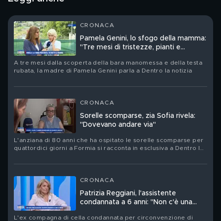
CRONACA
Pamela Genini, lo sfogo della mamma:
"Tre mesi di tristezze, pianti e
speranze"
A tre mesi dalla scoperta della bara manomessa e della testa
rubata, la madre di Pamela Genini parla a Dentro la notizia
CRONACA
Sorelle scomparse, zia Sofia rivela:
"Dovevano andare via"
L'anziana di 80 anni che ha ospitato le sorelle scomparse per
quattordici giorni a Formia si racconta in esclusiva a Dentro la
notizia: "Dicevano martedì o mercoledì ce ne andiamo"
CRONACA
Patrizia Reggiani, l'assistente
condannata a 6 anni: "Non c'è una
prova"
L'ex compagna di cella condannata per circonvenzione di