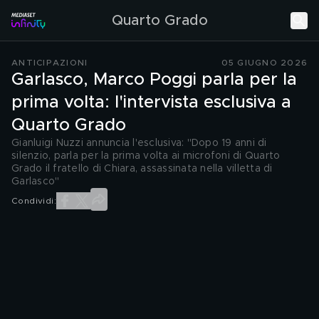
Quarto Grado
ANTICIPAZIONI
05 GIUGNO 2026
Garlasco, Marco Poggi parla per la
prima volta: l'intervista esclusiva a
Quarto Grado
Gianluigi Nuzzi annuncia l'esclusiva: "Dopo 19 anni di
silenzio, parla per la prima volta ai microfoni di Quarto
Grado il fratello di Chiara, assassinata nella villetta di
Garlasco"
Condividi: