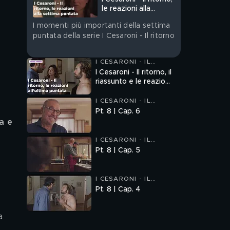
 
le reazioni alla
settima puntata
I momenti più importanti della settima
puntata della serie I Cesaroni - Il ritorno
I CESARONI - IL
RITORNO
I Cesaroni - Il ritorno, il
riassunto e le reazioni
all'ultima puntata
I CESARONI - IL
RITORNO
Pt. 8 | Cap. 6
a e 
I CESARONI - IL
RITORNO
Pt. 8 | Cap. 5
I CESARONI - IL
RITORNO
Pt. 8 | Cap. 4
a 