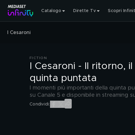
Catalogo
Dirette Tv
Scopri Infini
I Cesaroni
FICTION
I Cesaroni - Il ritorno, i
quinta puntata
I momenti più importanti della quinta punt
su Canale 5 e disponibile in streaming s
Condividi: