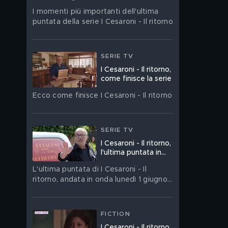
I momenti più importanti dell'ultima
puntata della serie I Cesaroni - Il ritorno
SERIE TV
I Cesaroni - Il ritorno,
come finisce la serie
Ecco come finisce I Cesaroni - Il ritorno
SERIE TV
I Cesaroni - Il ritorno,
l'ultima puntata in
streaming
L'ultima puntata di I Cesaroni - Il
ritorno, andata in onda lunedì 1 giugno
su Canale 5, è disponibile in streaming
su Mediaset Infinity
FICTION
I Cesaroni - Il ritorno,