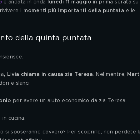
o
 è andata in onda
 lunedì 11 maggio 
in prima serata su
rivivere 
i momenti più importanti della puntata 
e le 
ssunto della quinta puntata
nsierisce.
ia
, Livia chiama in causa zia Teresa
. Nel mentre, 
Mart
dori e slanci.
onio
 per avere un aiuto economico da zia Teresa.
a
 in cucina.
lio si sposeranno davvero? Per scoprirlo, non perdete l