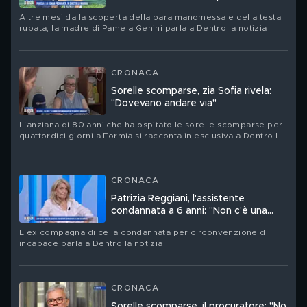
speranze"
A tre mesi dalla scoperta della bara manomessa e della testa
rubata, la madre di Pamela Genini parla a Dentro la notizia
CRONACA
Sorelle scomparse, zia Sofia rivela:
"Dovevano andare via"
L'anziana di 80 anni che ha ospitato le sorelle scomparse per
quattordici giorni a Formia si racconta in esclusiva a Dentro la
notizia: "Dicevano martedì o mercoledì ce ne andiamo"
CRONACA
Patrizia Reggiani, l'assistente
condannata a 6 anni: "Non c'è una
prova"
L'ex compagna di cella condannata per circonvenzione di
incapace parla a Dentro la notizia
CRONACA
Sorelle scomparse, il procuratore: "No