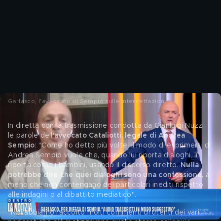
Garlasco, l'avvocato di Sempio sulle intercettazioni
In diretta con la trasmissione condotta da Gianluigi Nuzzi, 
le parole dell'
avvocato Cataliotti, legale di Andrea 
Sempio
: "Come ho detto più volte, il modo di esprimersi di 
Andrea Sempio vuole che, quando lui riporta dialoghi, li 
riporta come i bambini, usando il discorso diretto. 
Nulla 
potrebbe dire che quei dialoghi sono una confessione, 
a 
meno che non contengano dei particolari inediti rispetto 
alle indagini o al dibattito mediatico".
"Noi abbiamo raccolto molti commenti di utenti dei vari 