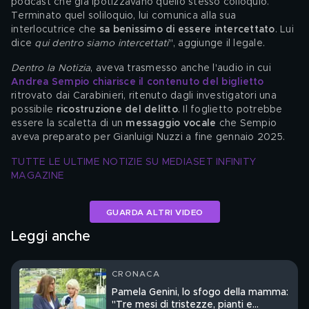
podcast che già ipotizzavano quello stesso colloquio. 
Terminato quel soliloquio, lui comunica alla sua 
interlocutrice che 
sa benissimo di essere intercettato
. Lui 
dice 
qui dentro siamo intercettati
", aggiunge il legale. 
Dentro la Notizia
, aveva trasmesso anche l'audio in cui 
Andrea Sempio chiarisce il contenuto del biglietto
ritrovato dai Carabinieri, ritenuto dagli investigatori una 
possibile 
ricostruzione del delitto
. Il foglietto potrebbe 
essere la scaletta di un 
messaggio vocale
 che Sempio 
aveva preparato per Gianluigi Nuzzi a fine gennaio 2025.
TUTTE LE ULTIME NOTIZIE SU MEDIASET INFINITY 
MAGAZINE
GUARDA ALTRI VIDEO
Leggi anche
CRONACA
Pamela Genini, lo sfogo della mamma:
"Tre mesi di tristezze, pianti e