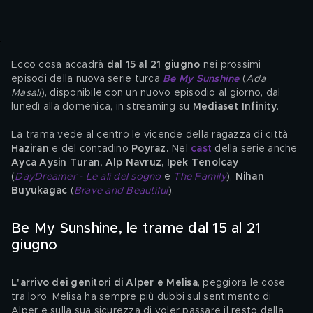
Ecco cosa accadrà 
dal 15 al 21 giugno 
nei prossimi 
episodi della nuova serie turca
Be My Sunshine
 (
Ada 
Masali
), disponibile con un nuovo episodio al giorno, dal 
lunedì alla domenica, in streaming su 
Mediaset Infinity
.
La trama vede al centro le vicende della ragazza di città 
Haziran 
e del contadino 
Poyraz. 
Nel 
cast
della serie anche
Ayca Aysin Turan, Alp Navruz, Ipek Tenolcay
(
DayDreamer - Le ali del sogno
 e 
The Family
),
Nihan 
Buyukagac 
(
Brave and Beautiful
).
Be My Sunshine, le trame dal 15 al 21 
giugno
L'arrivo dei genitori di Alper e Melisa
, peggiora le cose 
tra loro. Melisa ha sempre più dubbi sul sentimento di 
Alper e sulla sua sicurezza di voler passare il resto della 